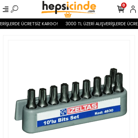
0
VERİŞLERDE ÜCRETSİZ KARGO!
3000 TL ÜZERİ ALIŞVERİŞLERDE ÜCRE