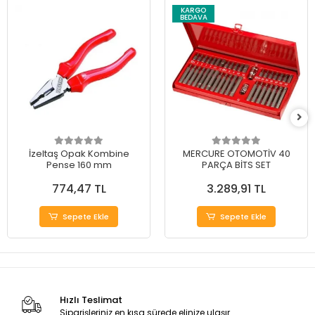
KARGO
BEDAVA
İzeltaş Opak Kombine
MERCURE OTOMOTİV 40
Pense 160 mm
PARÇA BİTS SET
774,47 TL
3.289,91 TL
Sepete Ekle
Sepete Ekle
Hızlı Teslimat
Siparişleriniz en kısa sürede elinize ulaşır.