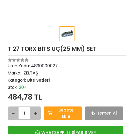
T 27 TORX BİTS UÇ(25 MM) SET
Ürün Kodu:
4830000027
Marka:
İZELTAŞ
Kategori:
Bits Setleri
Stok:
20+
484,78 TL
Sepete
Hemen Al
Ekle
WHATSAPP İLE SİPARİŞ VER