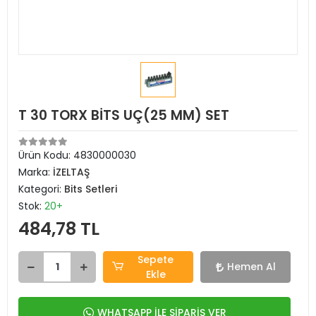
T 30 TORX BİTS UÇ(25 MM) SET
Ürün Kodu:
4830000030
Marka:
İZELTAŞ
Kategori:
Bits Setleri
Stok:
20+
484,78 TL
Sepete
Hemen Al
Ekle
WHATSAPP İLE SİPARİŞ VER