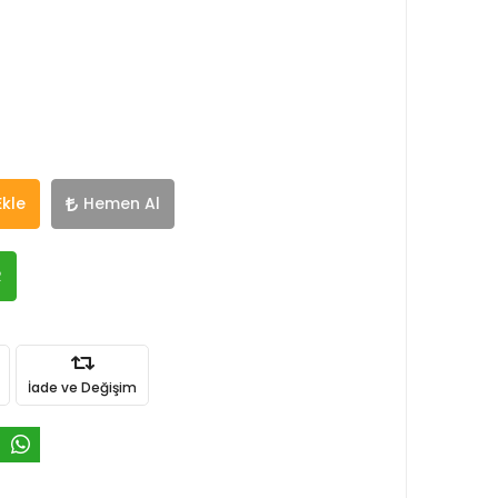
Ekle
Hemen Al
R
İade ve Değişim