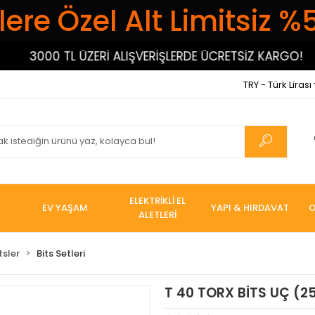
ere Özel Alt Limitsiz %
3000 TL ÜZERİ ALIŞVERİŞLERDE ÜCRETSİZ KARGO!
3
TRY - Türk Lirası
ELEKTRİKLİ EL
EV YAŞAM
YAPI & HIRDAVAT
O
ALETLERİ
tsler
Bits Setleri
T 40 TORX BİTS UÇ (2