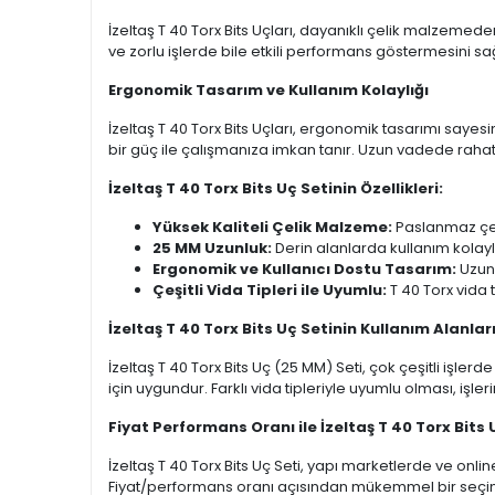
İzeltaş T 40 Torx Bits Uçları, dayanıklı çelik malzemeden
ve zorlu işlerde bile etkili performans göstermesini sa
Ergonomik Tasarım ve Kullanım Kolaylığı
İzeltaş T 40 Torx Bits Uçları, ergonomik tasarımı sayesi
bir güç ile çalışmanıza imkan tanır. Uzun vadede rahat 
İzeltaş T 40 Torx Bits Uç Setinin Özellikleri:
Yüksek Kaliteli Çelik Malzeme:
Paslanmaz çel
25 MM Uzunluk:
Derin alanlarda kullanım kolaylı
Ergonomik ve Kullanıcı Dostu Tasarım:
Uzun 
Çeşitli Vida Tipleri ile Uyumlu:
T 40 Torx vida 
İzeltaş T 40 Torx Bits Uç Setinin Kullanım Alanlar
İzeltaş T 40 Torx Bits Uç (25 MM) Seti, çok çeşitli işl
için uygundur. Farklı vida tipleriyle uyumlu olması, işler
Fiyat Performans Oranı ile İzeltaş T 40 Torx Bits 
İzeltaş T 40 Torx Bits Uç Seti, yapı marketlerde ve onli
Fiyat/performans oranı açısından mükemmel bir seçimdi