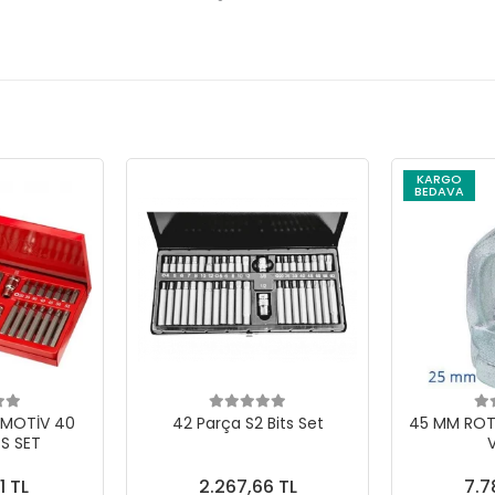
KARGO
BEDAVA
MOTİV 40
42 Parça S2 Bits Set
45 MM ROT
S SET
V
1 TL
2.267,66 TL
7.7