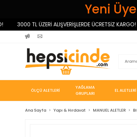
Yeni Üyel
3000 TL ÜZERİ ALIŞVERİŞLERDE ÜCRETSİZ KARGO!
YAĞLAMA
ÖLÇÜ ALETLERİ
EL ALETLERİ
GRUPLARI
Ana Sayfa
Yapı & Hırdavat
MANUEL ALETLER
Bi