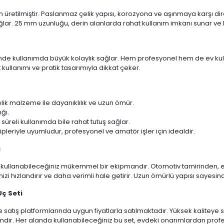
 üretilmiştir. Paslanmaz çelik yapısı, korozyona ve aşınmaya karşı direnç
ğlar. 25 mm uzunluğu, derin alanlarda rahat kullanım imkanı sunar ve h
nde kullanımda büyük kolaylık sağlar. Hem profesyonel hem de ev kullanı
kullanımı ve pratik tasarımıyla dikkat çeker.
ik malzeme ile dayanıklılık ve uzun ömür.
ğı.
süreli kullanımda bile rahat tutuş sağlar.
tipleriyle uyumludur, profesyonel ve amatör işler için idealdir.
ı
erde kullanabileceğiniz mükemmel bir ekipmandır. Otomotiv tamirinden, e
inizi hızlandırır ve daha verimli hale getirir. Uzun ömürlü yapısı sayesinde
Uç Seti
ne satış platformlarında uygun fiyatlarla satılmaktadır. Yüksek kaliteye 
r. Her alanda kullanabileceğiniz bu set, evdeki onarımlardan profesy