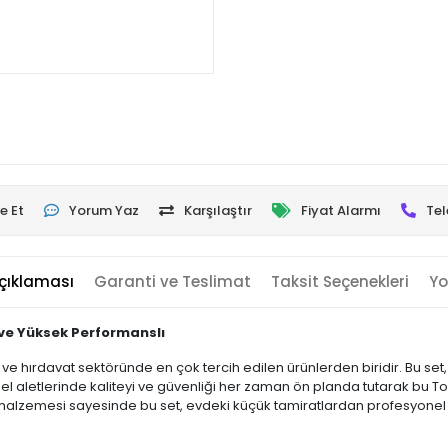
e Et
Yorum Yaz
Karşılaştır
Fiyat Alarmı
Tel
çıklaması
Garanti ve Teslimat
Taksit Seçenekleri
Yo
ı ve Yüksek Performanslı
e hırdavat sektöründe en çok tercih edilen ürünlerden biridir. Bu set, her
 el aletlerinde kaliteyi ve güvenliği her zaman ön planda tutarak bu Torx
ı malzemesi sayesinde bu set, evdeki küçük tamiratlardan profesyone