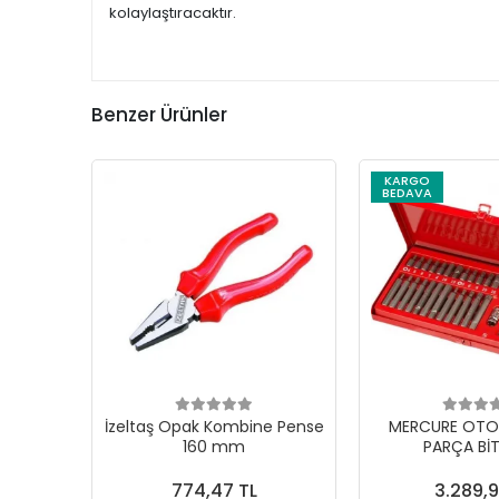
kolaylaştıracaktır.
Benzer Ürünler
KARGO
BEDAVA
İzeltaş Opak Kombine Pense
MERCURE OTO
160 mm
PARÇA BİT
774,47 TL
3.289,9