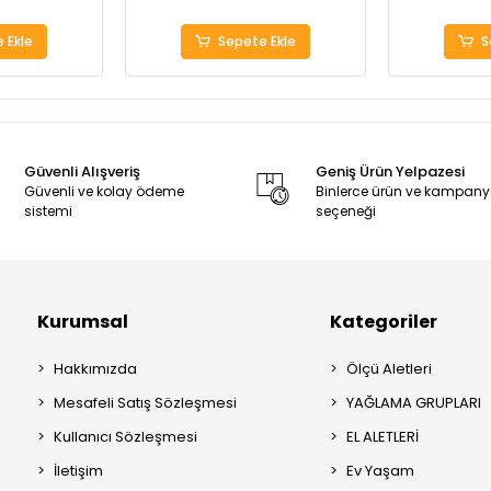
 Ekle
Sepete Ekle
S
Güvenli Alışveriş
Geniş Ürün Yelpazesi
Güvenli ve kolay ödeme
Binlerce ürün ve kampan
sistemi
seçeneği
Kurumsal
Kategoriler
Hakkımızda
Ölçü Aletleri
Mesafeli Satış Sözleşmesi
YAĞLAMA GRUPLARI
Kullanıcı Sözleşmesi
EL ALETLERİ
İletişim
Ev Yaşam