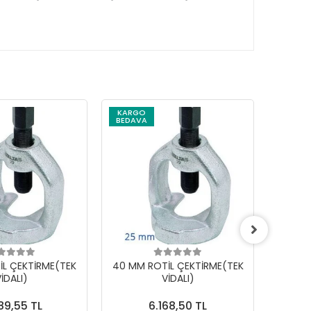
KARGO
KARG
BEDAVA
BEDAV
İL ÇEKTİRME(TEK
40 MM ROTİL ÇEKTİRME(TEK
29 MM
İDALI)
VİDALI)
89,55 TL
6.168,50 TL