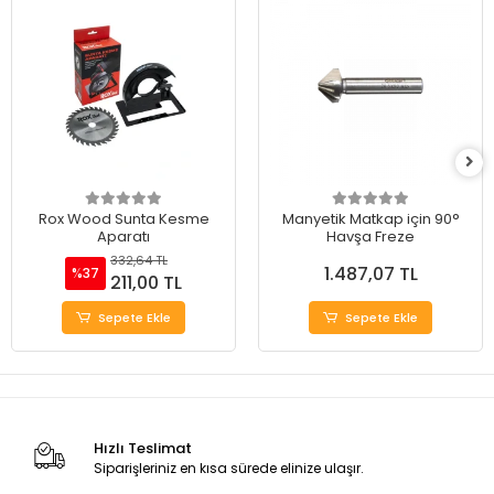
Rox Wood Sunta Kesme
Manyetik Matkap için 90°
Aparatı
Havşa Freze
332,64 TL
1.487,07 TL
%37
211,00 TL
Sepete Ekle
Sepete Ekle
Hızlı Teslimat
Siparişleriniz en kısa sürede elinize ulaşır.