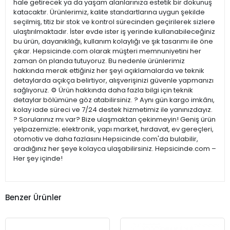
hale getirecek ya da yaşam alanlarınıza estetik bir dokunuş
katacaktır. Ürünlerimiz, kalite standartlarına uygun şekilde
seçilmiş, titiz bir stok ve kontrol sürecinden geçirilerek sizlere
ulaştırılmaktadır. İster evde ister iş yerinde kullanabileceğiniz
bu ürün, dayanıklılığı, kullanım kolaylığı ve şık tasarımı ile öne
çıkar. Hepsicinde.com olarak müşteri memnuniyetini her
zaman ön planda tutuyoruz. Bu nedenle ürünlerimiz
hakkında merak ettiğiniz her şeyi açıklamalarda ve teknik
detaylarda açıkça belirtiyor, alışverişinizi güvenle yapmanızı
sağlıyoruz. ⚙️ Ürün hakkında daha fazla bilgi için teknik
detaylar bölümüne göz atabilirsiniz. ? Aynı gün kargo imkânı,
kolay iade süreci ve 7/24 destek hizmetimiz ile yanınızdayız.
? Sorularınız mı var? Bize ulaşmaktan çekinmeyin! Geniş ürün
yelpazemizle; elektronik, yapı market, hırdavat, ev gereçleri,
otomotiv ve daha fazlasını Hepsicinde.com'da bulabilir,
aradığınız her şeye kolayca ulaşabilirsiniz. Hepsicinde.com –
Her şey içinde!
Benzer Ürünler