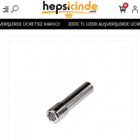
0
VERİŞLERDE ÜCRETSİZ KARGO!
3000 TL ÜZERİ ALIŞVERİŞLERDE ÜCR