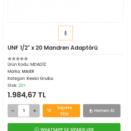
UNF 1/2" x 20 Mandren Adaptörü
Ürün Kodu:
MDAD12
Marka:
MAIER
Kategori:
Kesici Grubu
Stok:
20+
1.984,67 TL
Sepete
Hemen Al
Ekle
WHATSAPP İLE SİPARİŞ VER