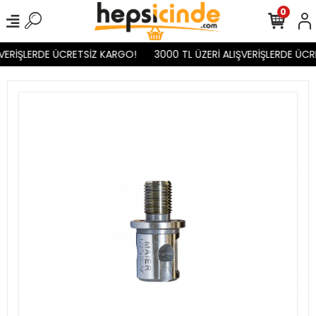
0
VERİŞLERDE ÜCRETSİZ KARGO!
3000 TL ÜZERİ ALIŞVERİŞLERDE ÜCR