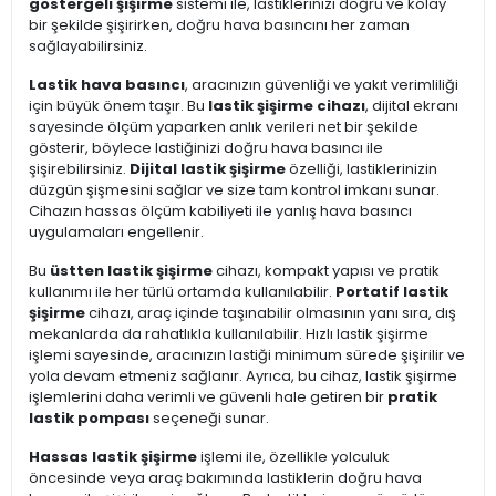
göstergeli şişirme
sistemi ile, lastiklerinizi doğru ve kolay
bir şekilde şişirirken, doğru hava basıncını her zaman
sağlayabilirsiniz.
Lastik hava basıncı
, aracınızın güvenliği ve yakıt verimliliği
için büyük önem taşır. Bu
lastik şişirme cihazı
, dijital ekranı
sayesinde ölçüm yaparken anlık verileri net bir şekilde
gösterir, böylece lastiğinizi doğru hava basıncı ile
şişirebilirsiniz.
Dijital lastik şişirme
özelliği, lastiklerinizin
düzgün şişmesini sağlar ve size tam kontrol imkanı sunar.
Cihazın hassas ölçüm kabiliyeti ile yanlış hava basıncı
uygulamaları engellenir.
Bu
üstten lastik şişirme
cihazı, kompakt yapısı ve pratik
kullanımı ile her türlü ortamda kullanılabilir.
Portatif lastik
şişirme
cihazı, araç içinde taşınabilir olmasının yanı sıra, dış
mekanlarda da rahatlıkla kullanılabilir. Hızlı lastik şişirme
işlemi sayesinde, aracınızın lastiği minimum sürede şişirilir ve
yola devam etmeniz sağlanır. Ayrıca, bu cihaz, lastik şişirme
işlemlerini daha verimli ve güvenli hale getiren bir
pratik
lastik pompası
seçeneği sunar.
Hassas lastik şişirme
işlemi ile, özellikle yolculuk
öncesinde veya araç bakımında lastiklerin doğru hava