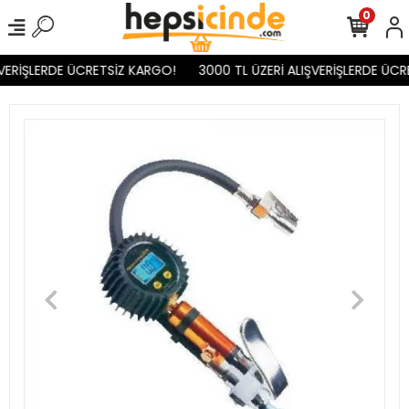
0
VERİŞLERDE ÜCRETSİZ KARGO!
3000 TL ÜZERİ ALIŞVERİŞLERDE ÜCR