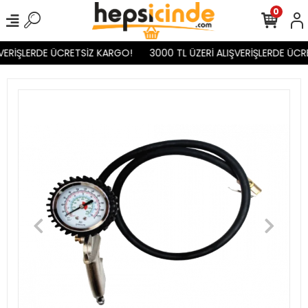
0
VERİŞLERDE ÜCRETSİZ KARGO!
3000 TL ÜZERİ ALIŞVERİŞLERDE ÜCR