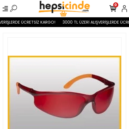
0
VERİŞLERDE ÜCRETSİZ KARGO!
3000 TL ÜZERİ ALIŞVERİŞLERDE ÜCR