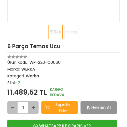
6 Parça Temas Ucu
Ürün Kodu:
WP-220-C0060
Marka:
WERKA
Kategori:
Werka
Stok:
2
KARGO
11.489,52 TL
BEDAVA
Sepete
Hemen Al
Ekle
WHATSAPP İLE SİPARİŞ VER