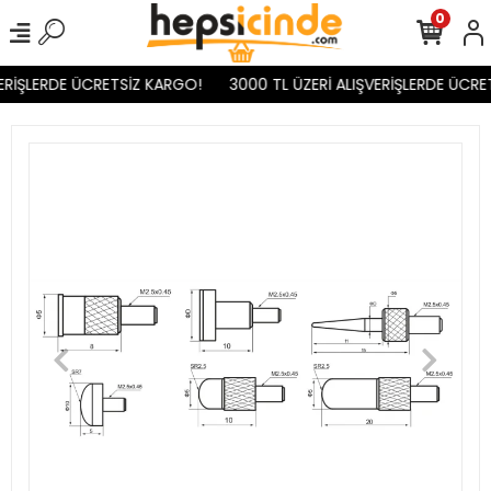
0
ERİŞLERDE ÜCRETSİZ KARGO!
3000 TL ÜZERİ ALIŞVERİŞLERDE ÜCRE