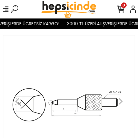
0
VERİŞLERDE ÜCRETSİZ KARGO!
3000 TL ÜZERİ ALIŞVERİŞLERDE ÜCR