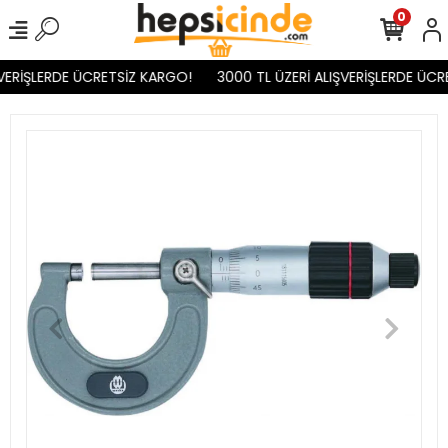
0
VERİŞLERDE ÜCRETSİZ KARGO!
3000 TL ÜZERİ ALIŞVERİŞLERDE ÜCR