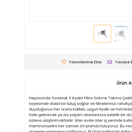
Favorilerime Ekle
Tavsiye 
Ürün A
Hepsicinde Yuvarlak 3 Ayaklı Filtre Sökme Takma Çektirme
sayesinde stabil bir tutuş sağlar ve filtrelerinizi rah
duyduğunuz her ürünü kaliteli, uygun fiyatlı ve hızlı te
hale getirecek ya da yaşam alanlarınıza estetik bir doku
sizlere ulaştırılmaktadır. İster evde ister iş yerinde ku
memnuniyetini her zaman ön planda tutuyoruz. Bu nedenl
güvenle yapmanızı sağlıyoruz. ⚙️ Ürün hakkında daha fa