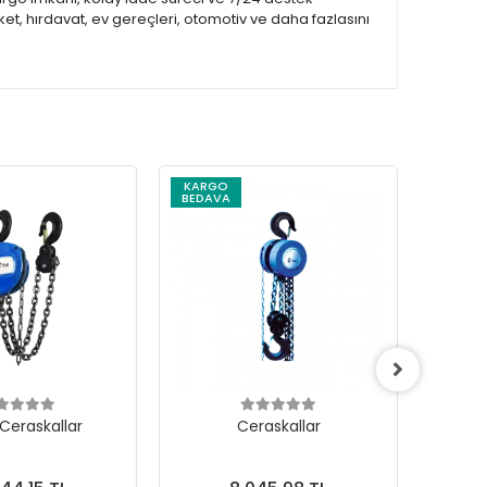
et, hırdavat, ev gereçleri, otomotiv ve daha fazlasını
KARGO
KARG
BEDAVA
BEDAV
 Ceraskallar
Ceraskallar