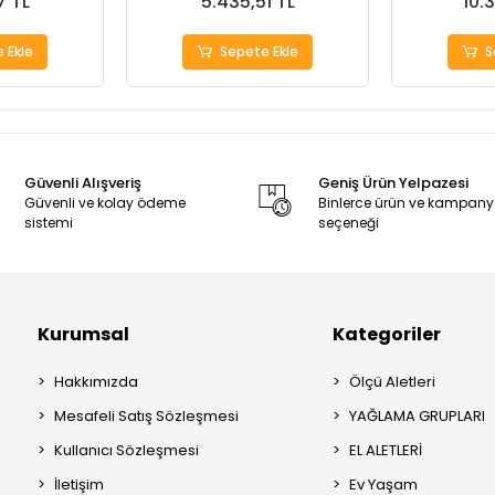
7 TL
5.435,51 TL
10.
 Ekle
Sepete Ekle
S
Güvenli Alışveriş
Geniş Ürün Yelpazesi
Güvenli ve kolay ödeme
Binlerce ürün ve kampan
sistemi
seçeneği
Kurumsal
Kategoriler
Hakkımızda
Ölçü Aletleri
Mesafeli Satış Sözleşmesi
YAĞLAMA GRUPLARI
Kullanıcı Sözleşmesi
EL ALETLERİ
İletişim
Ev Yaşam