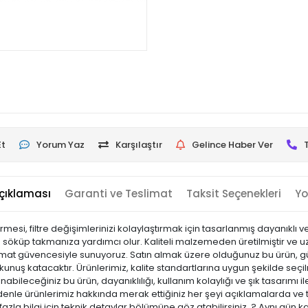
Et
Yorum Yaz
Karşılaştır
Gelince Haber Ver
çıklaması
Garanti ve Teslimat
Taksit Seçenekleri
Yo
si, filtre değişimlerinizi kolaylaştırmak için tasarlanmış dayanıklı ve 
atça söküp takmanıza yardımcı olur. Kaliteli malzemeden üretilmiştir ve
slimat güvencesiyle sunuyoruz. Satın almak üzere olduğunuz bu ürün, gün
nuş katacaktır. Ürünlerimiz, kalite standartlarına uygun şekilde seçilmi
llanabileceğiniz bu ürün, dayanıklılığı, kullanım kolaylığı ve şık tasarım
e ürünlerimiz hakkında merak ettiğiniz her şeyi açıklamalarda ve tekn
zla bilgi için teknik detaylar bölümüne göz atabilirsiniz. ? Aynı gün 