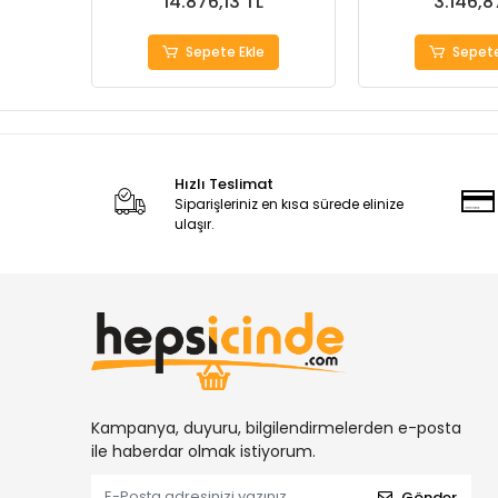
14.876,13 TL
3.146,8
Sepete Ekle
Sepete
Hızlı Teslimat
Siparişleriniz en kısa sürede elinize
ulaşır.
Kampanya, duyuru, bilgilendirmelerden e-posta
ile haberdar olmak istiyorum.
Gönder