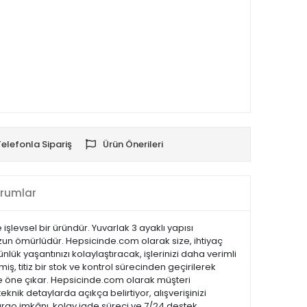
Telefonla Sipariş
Ürün Önerileri
rumlar
işlevsel bir üründür. Yuvarlak 3 ayaklı yapısı
 uzun ömürlüdür. Hepsicinde.com olarak size, ihtiyaç
lük yaşantınızı kolaylaştıracak, işlerinizi daha verimli
ş, titiz bir stok ve kontrol sürecinden geçirilerek
ı ile öne çıkar. Hepsicinde.com olarak müşteri
ik detaylarda açıkça belirtiyor, alışverişinizi
kargo imkânı, kolay iade süreci ve 7/24 destek