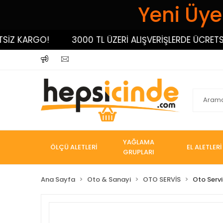
Yeni Üyel
 KARGO!
3000 TL ÜZERİ ALIŞVERİŞLERDE ÜCRETSİZ 
YAĞLAMA
ÖLÇÜ ALETLERİ
EL ALETLERİ
GRUPLARI
Ana Sayfa
Oto & Sanayi
OTO SERVİS
Oto Servi