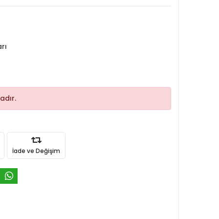
rı
adır.
İade ve Değişim