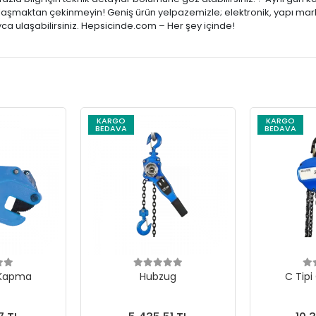
 ulaşmaktan çekinmeyin! Geniş ürün yelpazemizle; elektronik, yapı mark
ca ulaşabilirsiniz. Hepsicinde.com – Her şey içinde!
KARGO
KARGO
BEDAVA
BEDAVA
 Kapma
Hubzug
C Tipi