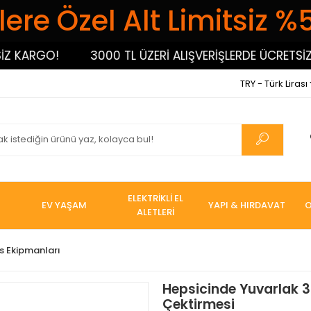
ere Özel Alt Limitsiz %
KARGO!
3000 TL ÜZERİ ALIŞVERİŞLERDE ÜCRETSİZ KA
TRY - Türk Lirası
ELEKTRİKLİ EL
EV YAŞAM
YAPI & HIRDAVAT
O
ALETLERİ
s Ekipmanları
Hepsicinde Yuvarlak 3
Çektirmesi