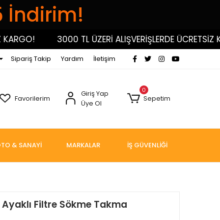
5 İndirim!
RGO!
3000 TL ÜZERİ ALIŞVERİŞLERDE ÜCRETSİZ KAR
Sipariş Takip
Yardım
İletişim
0
Giriş Yap
Favorilerim
Sepetim
Üye Ol
TO & SANAYİ
MARKALAR
İŞ GÜVENLİĞİ
 Ayaklı Filtre Sökme Takma