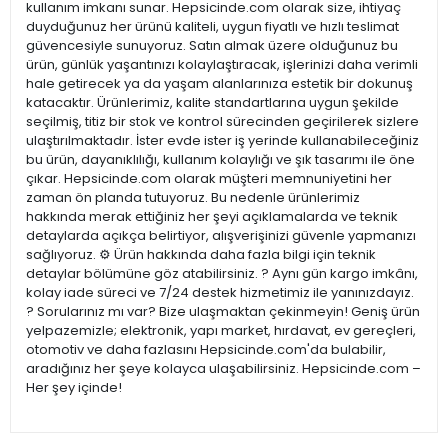
kullanım imkanı sunar. Hepsicinde.com olarak size, ihtiyaç
duyduğunuz her ürünü kaliteli, uygun fiyatlı ve hızlı teslimat
güvencesiyle sunuyoruz. Satın almak üzere olduğunuz bu
ürün, günlük yaşantınızı kolaylaştıracak, işlerinizi daha verimli
hale getirecek ya da yaşam alanlarınıza estetik bir dokunuş
katacaktır. Ürünlerimiz, kalite standartlarına uygun şekilde
seçilmiş, titiz bir stok ve kontrol sürecinden geçirilerek sizlere
ulaştırılmaktadır. İster evde ister iş yerinde kullanabileceğiniz
bu ürün, dayanıklılığı, kullanım kolaylığı ve şık tasarımı ile öne
çıkar. Hepsicinde.com olarak müşteri memnuniyetini her
zaman ön planda tutuyoruz. Bu nedenle ürünlerimiz
hakkında merak ettiğiniz her şeyi açıklamalarda ve teknik
detaylarda açıkça belirtiyor, alışverişinizi güvenle yapmanızı
sağlıyoruz. ⚙️ Ürün hakkında daha fazla bilgi için teknik
detaylar bölümüne göz atabilirsiniz. ? Aynı gün kargo imkânı,
kolay iade süreci ve 7/24 destek hizmetimiz ile yanınızdayız.
? Sorularınız mı var? Bize ulaşmaktan çekinmeyin! Geniş ürün
yelpazemizle; elektronik, yapı market, hırdavat, ev gereçleri,
otomotiv ve daha fazlasını Hepsicinde.com'da bulabilir,
aradığınız her şeye kolayca ulaşabilirsiniz. Hepsicinde.com –
Her şey içinde!