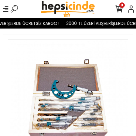
0
VERİŞLERDE ÜCRETSİZ KARGO!
3000 TL ÜZERİ ALIŞVERİŞLERDE ÜCR