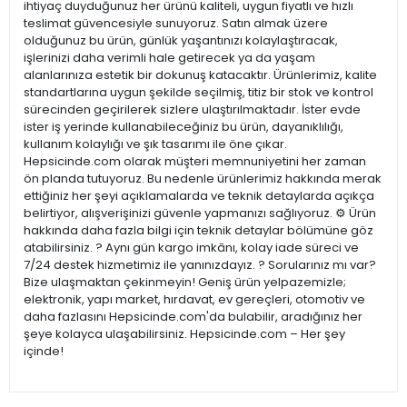
ihtiyaç duyduğunuz her ürünü kaliteli, uygun fiyatlı ve hızlı
teslimat güvencesiyle sunuyoruz. Satın almak üzere
olduğunuz bu ürün, günlük yaşantınızı kolaylaştıracak,
işlerinizi daha verimli hale getirecek ya da yaşam
alanlarınıza estetik bir dokunuş katacaktır. Ürünlerimiz, kalite
standartlarına uygun şekilde seçilmiş, titiz bir stok ve kontrol
sürecinden geçirilerek sizlere ulaştırılmaktadır. İster evde
ister iş yerinde kullanabileceğiniz bu ürün, dayanıklılığı,
kullanım kolaylığı ve şık tasarımı ile öne çıkar.
Hepsicinde.com olarak müşteri memnuniyetini her zaman
ön planda tutuyoruz. Bu nedenle ürünlerimiz hakkında merak
ettiğiniz her şeyi açıklamalarda ve teknik detaylarda açıkça
belirtiyor, alışverişinizi güvenle yapmanızı sağlıyoruz. ⚙️ Ürün
hakkında daha fazla bilgi için teknik detaylar bölümüne göz
atabilirsiniz. ? Aynı gün kargo imkânı, kolay iade süreci ve
7/24 destek hizmetimiz ile yanınızdayız. ? Sorularınız mı var?
Bize ulaşmaktan çekinmeyin! Geniş ürün yelpazemizle;
elektronik, yapı market, hırdavat, ev gereçleri, otomotiv ve
daha fazlasını Hepsicinde.com'da bulabilir, aradığınız her
şeye kolayca ulaşabilirsiniz. Hepsicinde.com – Her şey
içinde!