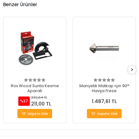
Benzer Ürünler
Rox Wood Sunta Kesme
Manyetik Matkap için 90°
Aparatı
Havşa Freze
332,64 TL
1.487,61 TL
%37
211,00 TL
Sepete Ekle
Sepete Ekle