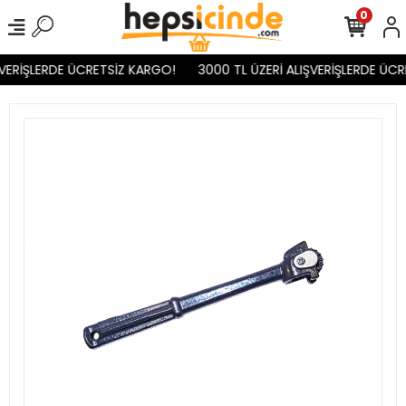
0
VERİŞLERDE ÜCRETSİZ KARGO!
3000 TL ÜZERİ ALIŞVERİŞLERDE ÜCR