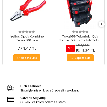
İzeltaş Opak Kombine
Tayg059 Tekerlekli Çok
Pense 160 mm
Bölmeli 5 Katlı Portatif Takım
Çantası 20"
11.123,07 TL
774,47 TL
%9
10.111,34 TL
Sepete Ekle
Sepete Ekle
Hızlı Teslimat
Siparişleriniz en kısa sürede elinize ulaşır.
Güvenli Alışveriş
Güvenli ve kolay ödeme sistemi