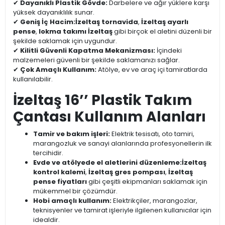
✔
Dayanıklı Plastik Gövde:
Darbelere ve ağır yüklere karşı
yüksek dayanıklılık sunar.
✔
Geniş İç Hacim:
İzeltaş tornavida
,
İzeltaş ayarlı
pense
,
lokma takımı İzeltaş
gibi birçok el aletini düzenli bir
şekilde saklamak için uygundur.
✔
Kilitli Güvenli Kapatma Mekanizması:
İçindeki
malzemeleri güvenli bir şekilde saklamanızı sağlar.
✔
Çok Amaçlı Kullanım:
Atölye, ev ve araç içi tamiratlarda
kullanılabilir.
İzeltaş 16’’ Plastik Takım
Çantası Kullanım Alanları
Tamir ve bakım işleri:
Elektrik tesisatı, oto tamiri,
marangozluk ve sanayi alanlarında profesyonellerin ilk
tercihidir.
Evde ve atölyede el aletlerini düzenleme:
İzeltaş
kontrol kalemi
,
İzeltaş gres pompası
,
İzeltaş
pense fiyatları
gibi çeşitli ekipmanları saklamak için
mükemmel bir çözümdür.
Hobi amaçlı kullanım:
Elektrikçiler, marangozlar,
teknisyenler ve tamirat işleriyle ilgilenen kullanıcılar için
idealdir.