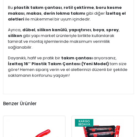
Bu
plastik takım çantası
,
rotil çektirme
,
boru kesme
makası
,
makas
,
derin lokma takımı
gibi diğer
İzeltaş el
aletleri
ile mükemmel bir uyum içindedir.
Ayrıca,
dübel
,
silikon kanülü
,
yapıştırıcı
,
boya
,
sprey
,
silikon
gibi yapı market ürünleriyle birlikte kullanılarak
tamirat ve montaj işlemlerinde maksimum verimlilik
sağlanabilir.
Dayanıklı, hafif ve pratik bir
takım çantası
arıyorsanız,
İzeltaş 16’’ Plastik Takım Çantası (Yeni Model)
tam size
göre! Hemen sipariş verin ve el aletlerinizi düzenli bir şekilde
saklamanın konforunu yaşayın!
Benzer Ürünler
KARGO
BEDAVA