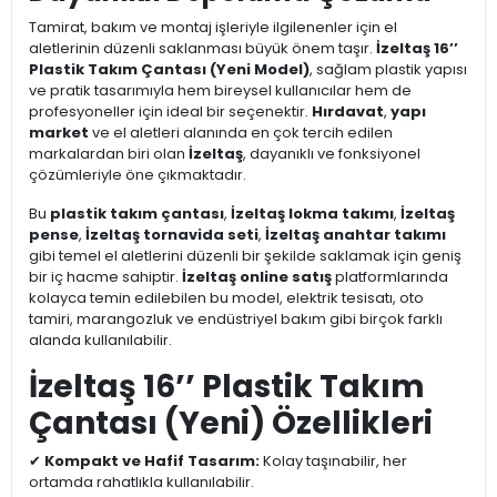
Tamirat, bakım ve montaj işleriyle ilgilenenler için el
aletlerinin düzenli saklanması büyük önem taşır.
İzeltaş 16’’
Plastik Takım Çantası (Yeni Model)
, sağlam plastik yapısı
ve pratik tasarımıyla hem bireysel kullanıcılar hem de
profesyoneller için ideal bir seçenektir.
Hırdavat
,
yapı
market
ve el aletleri alanında en çok tercih edilen
markalardan biri olan
İzeltaş
, dayanıklı ve fonksiyonel
çözümleriyle öne çıkmaktadır.
Bu
plastik takım çantası
,
İzeltaş lokma takımı
,
İzeltaş
pense
,
İzeltaş tornavida seti
,
İzeltaş anahtar takımı
gibi temel el aletlerini düzenli bir şekilde saklamak için geniş
bir iç hacme sahiptir.
İzeltaş online satış
platformlarında
kolayca temin edilebilen bu model, elektrik tesisatı, oto
tamiri, marangozluk ve endüstriyel bakım gibi birçok farklı
alanda kullanılabilir.
İzeltaş 16’’ Plastik Takım
Çantası (Yeni) Özellikleri
✔
Kompakt ve Hafif Tasarım:
Kolay taşınabilir, her
ortamda rahatlıkla kullanılabilir.