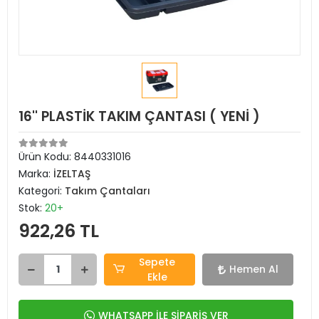
16'' PLASTİK TAKIM ÇANTASI ( YENİ )
Ürün Kodu:
8440331016
Marka:
İZELTAŞ
Kategori:
Takım Çantaları
Stok:
20+
922,26 TL
Sepete
Hemen Al
Ekle
WHATSAPP İLE SİPARİŞ VER