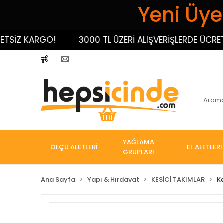
Yeni Üyel
İZ KARGO!
3000 TL ÜZERİ ALIŞVERİŞLERDE ÜCRETSİZ
YAĞLAMA
ÖLÇÜ ALETLERİ
EL ALETLERİ
GRUPLARI
Ana Sayfa
Yapı & Hırdavat
KESİCİ TAKIMLAR
K