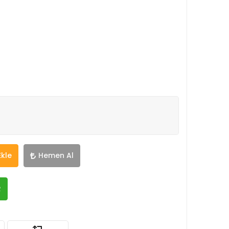
Ekle
Hemen Al
R