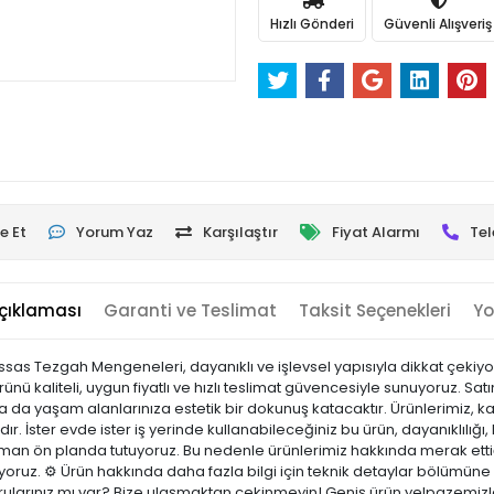
Hızlı Gönderi
Güvenli Alışveriş
e Et
Yorum Yaz
Karşılaştır
Fiyat Alarmı
Tel
çıklaması
Garanti ve Teslimat
Taksit Seçenekleri
Yo
ssas Tezgah Mengeneleri, dayanıklı ve işlevsel yapısıyla dikkat çekiyor
ü kaliteli, uygun fiyatlı ve hızlı teslimat güvencesiyle sunuyoruz. Sa
a da yaşam alanlarınıza estetik bir dokunuş katacaktır. Ürünlerimiz, kali
r. İster evde ister iş yerinde kullanabileceğiniz bu ürün, dayanıklılığı, k
n ön planda tutuyoruz. Bu nedenle ürünlerimiz hakkında merak ettiğ
ıyoruz. ⚙️ Ürün hakkında daha fazla bilgi için teknik detaylar bölümüne 
rularınız mı var? Bize ulaşmaktan çekinmeyin! Geniş ürün yelpazemizle;