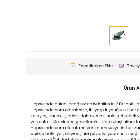
Favorilerime Ekle
Tavsiy
Ürün A
Hepsicinde bulabileceğiniz en iyi kalitede 2 Eksenli Ha
Hepsicinde.com olarak size, ihtiyaç duyduğunuz her ürün
kolaylaştıracak, işlerinizi daha verimli hale getirecek y
ve kontrol sürecinden geçirilerek sizlere ulaştırılmaktadı
Hepsicinde.com olarak müşteri memnuniyetini her zama
açıkça belirtiyor, alışverişinizi güvenle yapmanızı sağl
süreci ve 7/24 destek hizmetimiz ile yanınızdayız. ? So