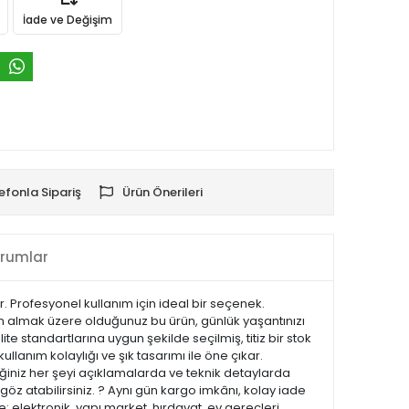
İade ve Değişim
efonla Sipariş
Ürün Önerileri
rumlar
. Profesyonel kullanım için ideal bir seçenek.
tın almak üzere olduğunuz bu ürün, günlük yaşantınızı
te standartlarına uygun şekilde seçilmiş, titiz bir stok
ullanım kolaylığı ve şık tasarımı ile öne çıkar.
iniz her şeyi açıklamalarda ve teknik detaylarda
göz atabilirsiniz. ? Aynı gün kargo imkânı, kolay iade
 elektronik, yapı market, hırdavat, ev gereçleri,