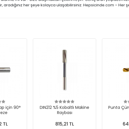
, aradığınız her şeye kolayca ulaşabilirsiniz. Hepsicinde.com – Her ş
p için 90°
DIN212 %5 Kobaltlı Makine
Punta Çür
reze
Raybası
2 TL
815,21 TL
64