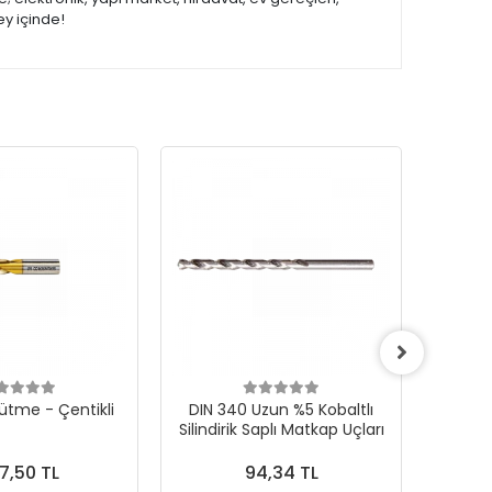
ey içinde!
ütme - Çentikli
DIN 340 Uzun %5 Kobaltlı
CONE F 
Silindirik Saplı Matkap Uçları
Karb
7,50 TL
94,34 TL