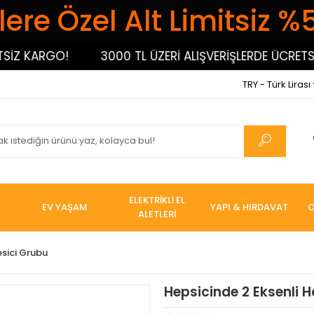
ere Özel Alt Limitsiz %
 KARGO!
3000 TL ÜZERİ ALIŞVERİŞLERDE ÜCRETSİZ 
TRY - Türk Lirası
ELEKTRİKLİ EL
EV YAŞAM
YAPI & HIRDAVAT
O
ALETLERİ
esici Grubu
Hepsicinde 2 Eksenli 