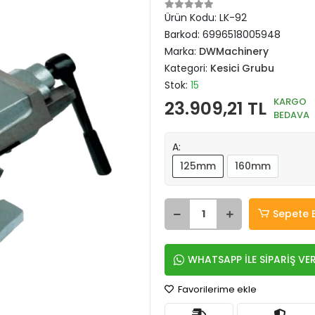
Ürün Kodu:
LK-92
Barkod:
6996518005948
Marka:
DWMachinery
Kategori:
Kesici Grubu
Stok:
15
KARGO
23.909,21 TL
BEDAVA
A:
125mm
160mm
Sepete 
WHATSAPP İLE SİPARİŞ VE
Favorilerime ekle