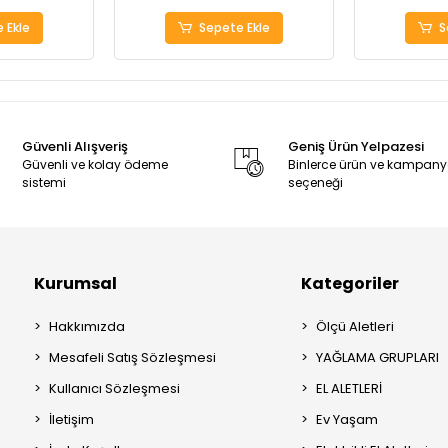
 Ekle
Sepete Ekle
S
Güvenli Alışveriş
Geniş Ürün Yelpazesi
Güvenli ve kolay ödeme
Binlerce ürün ve kampan
sistemi
seçeneği
Kurumsal
Kategoriler
Hakkımızda
Ölçü Aletleri
Mesafeli Satış Sözleşmesi
YAĞLAMA GRUPLARI
Kullanıcı Sözleşmesi
EL ALETLERİ
İletişim
Ev Yaşam