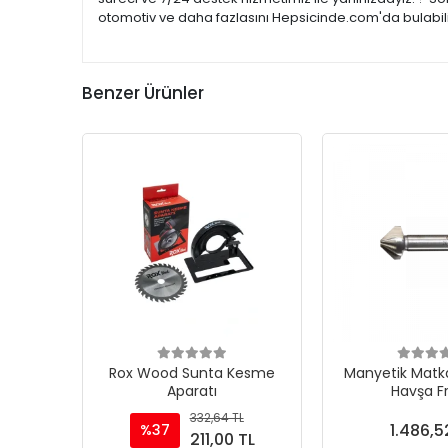
otomotiv ve daha fazlasını Hepsicinde.com'da bulabilir
Benzer Ürünler
Rox Wood Sunta Kesme
Manyetik Matka
Aparatı
Havşa F
332,64 TL
1.486,5
%37
211,00 TL