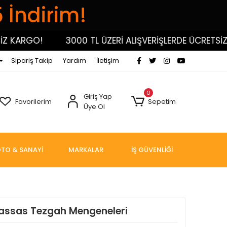
5 İndirim!
KARGO!
3000 TL ÜZERİ ALIŞVERİŞLERDE ÜCRETSİZ KA
Sipariş Takip
Yardım
İletişim
0
Giriş Yap
Favorilerim
Sepetim
Üye Ol
TO & SANAYİ
MARKALAR
İŞ GÜVENLİĞİ
Hassas Tezgah Mengeneleri