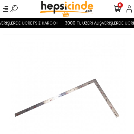
0
VERİŞLERDE ÜCRETSİZ KARGO!
3000 TL ÜZERİ ALIŞVERİŞLERDE ÜCR