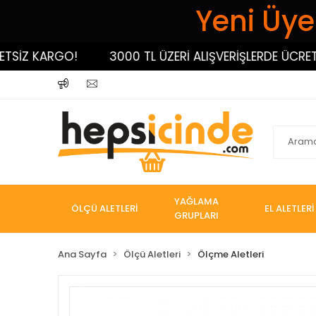
Yeni Üyel
İZ KARGO!
3000 TL ÜZERİ ALIŞVERİŞLERDE ÜCRETSİZ
YAĞLAMA
ÖLÇÜ ALETLERİ
EL ALETLERİ
GRUPLARI
Ana Sayfa
Ölçü Aletleri
Ölçme Aletleri