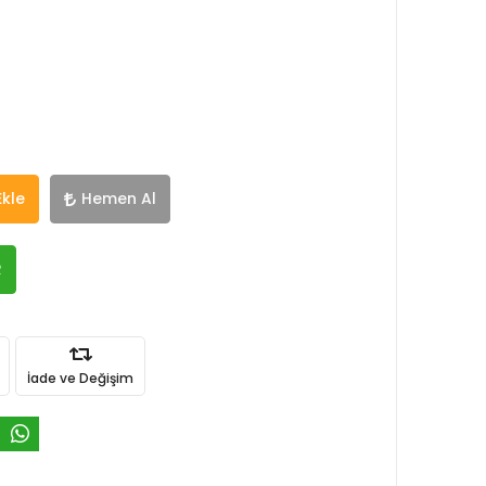
Ekle
Hemen Al
R
İade ve Değişim