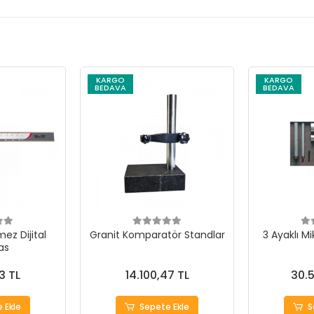
KARGO
KARGO
BEDAVA
BEDAVA
ez Dijital
Granit Komparatör Standlar
3 Ayaklı M
as
3 TL
14.100,47 TL
30.5
 Ekle
Sepete Ekle
S