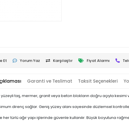
e Et
Yorum Yaz
Karşılaştır
Fiyat Alarmı
Tel
çıklaması
Garanti ve Teslimat
Taksit Seçenekleri
Yo
yüzeyli taş, mermer, granit veya beton blokların doğru açıyla kesimi v
imum direnç sağlar. Geniş yüzey alanı sayesinde düzlemsel kontrollerde
her türlü ağır yapı işlerinde güvenle kullanılır. Büyük boyutuna rağmen