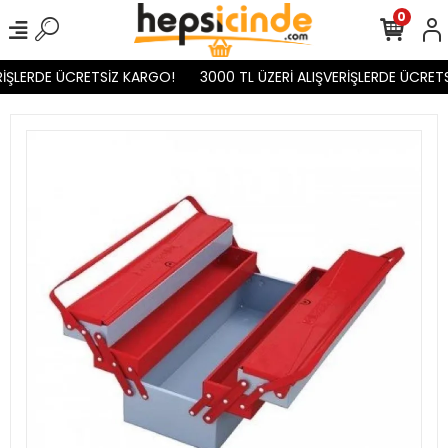
0
İŞLERDE ÜCRETSİZ KARGO!
3000 TL ÜZERİ ALIŞVERİŞLERDE ÜCRETS