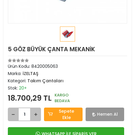
5 GÖZ BÜYÜK ÇANTA MEKANİK
Ürün Kodu:
8420005063
Marka:
İZELTAŞ
Kategori:
Takım Çantaları
Stok:
20+
KARGO
18.700,29 TL
BEDAVA
Sepete
Hemen Al
Ekle
WHATSAPP İLE SİPARİŞ VER