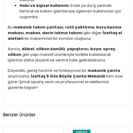
Hobi ve kişisel kullanım:
Evde ya da iş yerinde
tamirat ve bakım işlemleriyle ilgilenen kullanıcılar için
uygundur.
Bu
mekanik takım çantası
,
rotil çektirme
,
boru kesme
makası
,
makas
,
derin lokma takımı
gibi diğer
İzeltaş el
aletleri
ile mükemmel bir kombin oluşturur.
Ayrıca,
dübel
,
silikon kanülü
,
yapıştırıcı
,
boya
,
sprey
,
silikon
gibi yapı market ürünleriyle birlikte kullanılarak
işlerinizi daha düzenli ve verimli hale getirebilirsiniz.
Dayanıklı, geniş hacimli ve fonksiyonel bir
mekanik çanta
arıyorsanız,
İzeltaş 5 Göz Büyük Çanta Mekanik
tam size
göre! Şimdi sipariş verin ve profesyonel el aletlerinizi
güvenle taşıyın!
Benzer Ürünler
KARGO