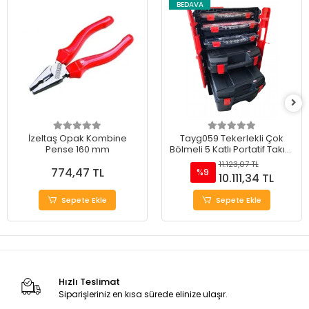
BEDAVA
İzeltaş Opak Kombine
Tayg059 Tekerlekli Çok
Pense 160 mm
Bölmeli 5 Katlı Portatif Takım
Çantası 20"
11.123,07 TL
774,47 TL
%9
10.111,34 TL
Sepete Ekle
Sepete Ekle
Hızlı Teslimat
Siparişleriniz en kısa sürede elinize ulaşır.