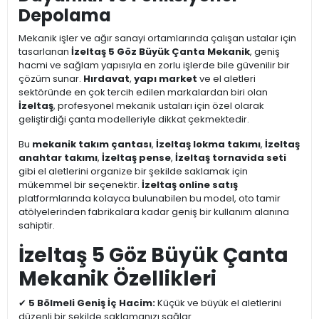
Depolama
Mekanik işler ve ağır sanayi ortamlarında çalışan ustalar için
tasarlanan
İzeltaş 5 Göz Büyük Çanta Mekanik
, geniş
hacmi ve sağlam yapısıyla en zorlu işlerde bile güvenilir bir
çözüm sunar.
Hırdavat
,
yapı market
ve el aletleri
sektöründe en çok tercih edilen markalardan biri olan
İzeltaş
, profesyonel mekanik ustaları için özel olarak
geliştirdiği çanta modelleriyle dikkat çekmektedir.
Bu
mekanik takım çantası
,
İzeltaş lokma takımı
,
İzeltaş
anahtar takımı
,
İzeltaş pense
,
İzeltaş tornavida seti
gibi el aletlerini organize bir şekilde saklamak için
mükemmel bir seçenektir.
İzeltaş online satış
platformlarında kolayca bulunabilen bu model, oto tamir
atölyelerinden fabrikalara kadar geniş bir kullanım alanına
sahiptir.
İzeltaş 5 Göz Büyük Çanta
Mekanik Özellikleri
✔
5 Bölmeli Geniş İç Hacim:
Küçük ve büyük el aletlerini
düzenli bir şekilde saklamanızı sağlar.