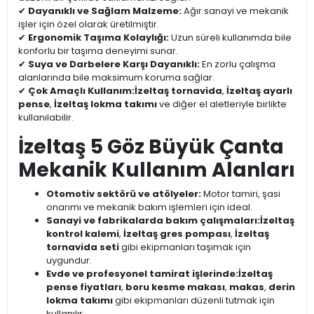
✔
Dayanıklı ve Sağlam Malzeme:
Ağır sanayi ve mekanik
işler için özel olarak üretilmiştir.
✔
Ergonomik Taşıma Kolaylığı:
Uzun süreli kullanımda bile
konforlu bir taşıma deneyimi sunar.
✔
Suya ve Darbelere Karşı Dayanıklı:
En zorlu çalışma
alanlarında bile maksimum koruma sağlar.
✔
Çok Amaçlı Kullanım:
İzeltaş tornavida
,
İzeltaş ayarlı
pense
,
İzeltaş lokma takımı
ve diğer el aletleriyle birlikte
kullanılabilir.
İzeltaş 5 Göz Büyük Çanta
Mekanik Kullanım Alanları
Otomotiv sektörü ve atölyeler:
Motor tamiri, şasi
onarımı ve mekanik bakım işlemleri için ideal.
Sanayi ve fabrikalarda bakım çalışmaları:
İzeltaş
kontrol kalemi
,
İzeltaş gres pompası
,
İzeltaş
tornavida seti
gibi ekipmanları taşımak için
uygundur.
Evde ve profesyonel tamirat işlerinde:
İzeltaş
pense fiyatları
,
boru kesme makası
,
makas
,
derin
lokma takımı
gibi ekipmanları düzenli tutmak için
kullanılır.