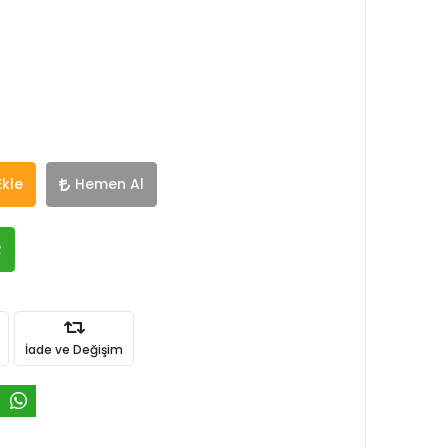
Ekle
Hemen Al
R
İade ve Değişim