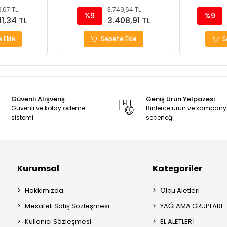
 20"
Çantası 18.5"
Çant
3,07 TL
3.749,64 TL
%9
%9
111,34 TL
3.408,91 TL
 Ekle
Sepete Ekle
S
Güvenli Alışveriş
Geniş Ürün Yelpazesi
Güvenli ve kolay ödeme
Binlerce ürün ve kampan
sistemi
seçeneği
Kurumsal
Kategoriler
Hakkımızda
Ölçü Aletleri
Mesafeli Satış Sözleşmesi
YAĞLAMA GRUPLARI
Kullanıcı Sözleşmesi
EL ALETLERİ