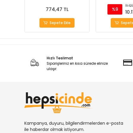
Çantası
11.12
774,47 TL
%9
10.
Sepete Ekle
Sepete
Hızlı Teslimat
Siparişleriniz en kısa sürede elinize
ulaşır.
Kampanya, duyuru, bilgilendirmelerden e-posta
ile haberdar olmak istiyorum.