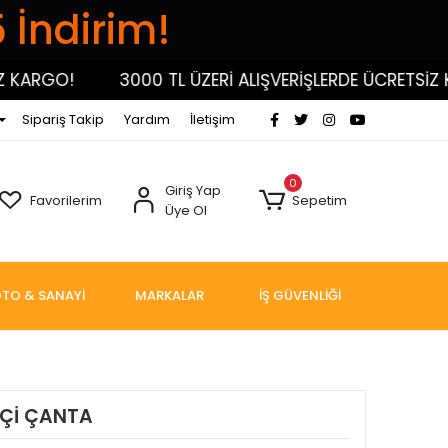
5 İndirim!
RGO!
3000 TL ÜZERİ ALIŞVERİŞLERDE ÜCRETSİZ KARG
Sipariş Takip
Yardım
İletişim
0
Giriş Yap
Favorilerim
Sepetim
Üye Ol
TO & SANAYİ
MARKALAR
İŞ GÜVENLİĞİ
KÇİ ÇANTA