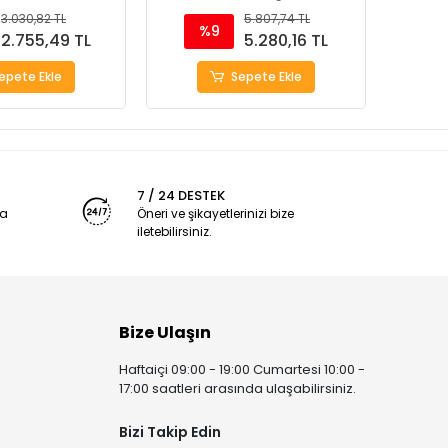
ası 18.5"
3.030,82 TL
5.807,74 TL
%9
2.755,49 TL
5.280,16 TL
epete Ekle
Sepete Ekle
7 / 24 DESTEK
ya
Öneri ve şikayetlerinizi bize
iletebilirsiniz.
Bize Ulaşın
Haftaiçi 09:00 - 19:00 Cumartesi 10:00 -
17:00 saatleri arasında ulaşabilirsiniz.
Bizi Takip Edin