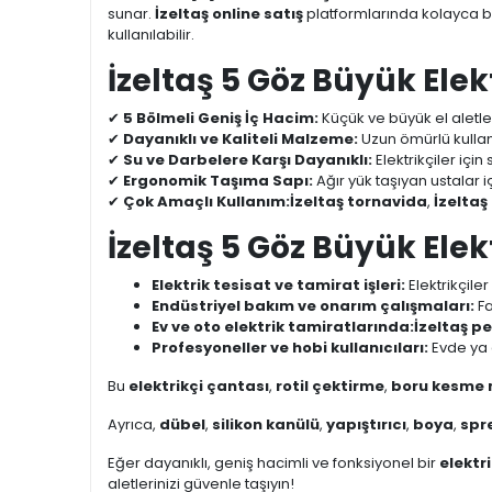
sunar.
İzeltaş online satış
platformlarında kolayca 
kullanılabilir.
İzeltaş 5 Göz Büyük Elekt
✔
5 Bölmeli Geniş İç Hacim:
Küçük ve büyük el aletle
✔
Dayanıklı ve Kaliteli Malzeme:
Uzun ömürlü kullanı
✔
Su ve Darbelere Karşı Dayanıklı:
Elektrikçiler için
✔
Ergonomik Taşıma Sapı:
Ağır yük taşıyan ustalar i
✔
Çok Amaçlı Kullanım:
İzeltaş tornavida
,
İzeltaş
İzeltaş 5 Göz Büyük Ele
Elektrik tesisat ve tamirat işleri:
Elektrikçiler
Endüstriyel bakım ve onarım çalışmaları:
Fa
Ev ve oto elektrik tamiratlarında:
İzeltaş pe
Profesyoneller ve hobi kullanıcıları:
Evde ya d
Bu
elektrikçi çantası
,
rotil çektirme
,
boru kesme 
Ayrıca,
dübel
,
silikon kanülü
,
yapıştırıcı
,
boya
,
spr
Eğer dayanıklı, geniş hacimli ve fonksiyonel bir
elektr
aletlerinizi güvenle taşıyın!