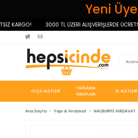
Yeni Üyel
 KARGO!
3000 TL ÜZERİ ALIŞVERİŞLERDE ÜCRETSİZ K
YAĞLAMA
ÖLÇÜ ALETLERİ
EL ALETLERİ
GRUPLARI
Ana Sayfa
Yapı & Hırdavat
NALBURİYE HIRDAVAT