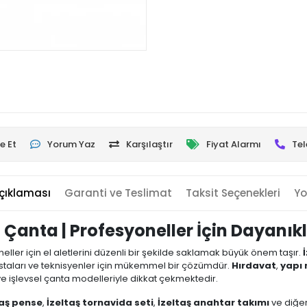
e Et
Yorum Yaz
Karşılaştır
Fiyat Alarmı
Tel
çıklaması
Garanti ve Teslimat
Taksit Seçenekleri
Yo
çi Çanta | Profesyoneller İçin Dayanı
ller için el aletlerini düzenli bir şekilde saklamak büyük önem taşır.
 ustaları ve teknisyenler için mükemmel bir çözümdür.
Hırdavat
,
yapı
 ve işlevsel çanta modelleriyle dikkat çekmektedir.
taş pense
,
İzeltaş tornavida seti
,
İzeltaş anahtar takımı
ve diğer