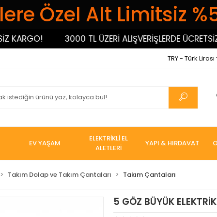
ere Özel Alt Limitsiz %
ARGO!
3000 TL ÜZERİ ALIŞVERİŞLERDE ÜCRETSİZ KA
TRY - Türk Lirası
ELEKTRİKLİ EL
EV YAŞAM
YAPI & HIRDAVAT
O
ALETLERİ
Takım Dolap ve Takım Çantaları
Takım Çantaları
5 GÖZ BÜYÜK ELEKTRİ