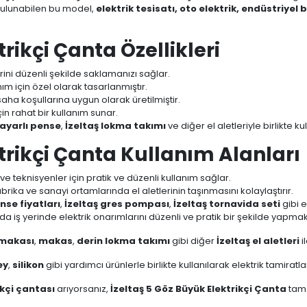
bulunabilen bu model,
elektrik tesisatı, oto elektrik, endüstriyel
rikçi Çanta Özellikleri
rini düzenli şekilde saklamanızı sağlar.
m için özel olarak tasarlanmıştır.
 saha koşullarına uygun olarak üretilmiştir.
çin rahat bir kullanım sunar.
 ayarlı pense
,
İzeltaş lokma takımı
ve diğer el aletleriyle birlikte kull
ktrikçi Çanta Kullanım Alanları
 ve teknisyenler için pratik ve düzenli kullanım sağlar.
brika ve sanayi ortamlarında el aletlerinin taşınmasını kolaylaştırır.
nse fiyatları
,
İzeltaş gres pompası
,
İzeltaş tornavida seti
gibi e
a iş yerinde elektrik onarımlarını düzenli ve pratik bir şekilde yapmak
makası
,
makas
,
derin lokma takımı
gibi diğer
İzeltaş el aletleri
i
ey
,
silikon
gibi yardımcı ürünlerle birlikte kullanılarak elektrik tamiratla
ikçi çantası
arıyorsanız,
İzeltaş 5 Göz Büyük Elektrikçi Çanta
tam 