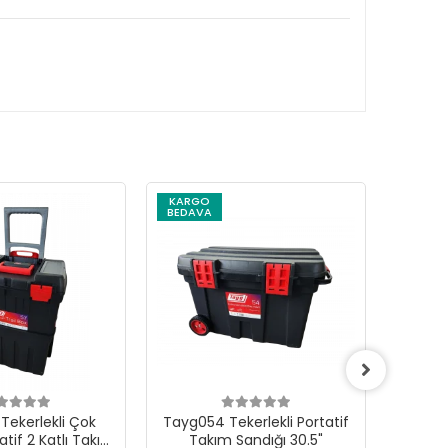
KARGO
KARG
BEDAVA
BEDAV
Tekerlekli Çok
Tayg054 Tekerlekli Portatif
Tayg05
atif 2 Katlı Takım
Takım Sandığı 30.5"
Ta