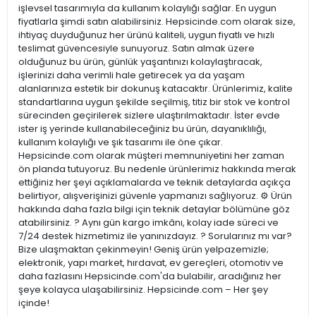
işlevsel tasarımıyla da kullanım kolaylığı sağlar. En uygun
fiyatlarla şimdi satın alabilirsiniz. Hepsicinde.com olarak size,
ihtiyaç duyduğunuz her ürünü kaliteli, uygun fiyatlı ve hızlı
teslimat güvencesiyle sunuyoruz. Satın almak üzere
olduğunuz bu ürün, günlük yaşantınızı kolaylaştıracak,
işlerinizi daha verimli hale getirecek ya da yaşam
alanlarınıza estetik bir dokunuş katacaktır. Ürünlerimiz, kalite
standartlarına uygun şekilde seçilmiş, titiz bir stok ve kontrol
sürecinden geçirilerek sizlere ulaştırılmaktadır. İster evde
ister iş yerinde kullanabileceğiniz bu ürün, dayanıklılığı,
kullanım kolaylığı ve şık tasarımı ile öne çıkar.
Hepsicinde.com olarak müşteri memnuniyetini her zaman
ön planda tutuyoruz. Bu nedenle ürünlerimiz hakkında merak
ettiğiniz her şeyi açıklamalarda ve teknik detaylarda açıkça
belirtiyor, alışverişinizi güvenle yapmanızı sağlıyoruz. ⚙️ Ürün
hakkında daha fazla bilgi için teknik detaylar bölümüne göz
atabilirsiniz. ? Aynı gün kargo imkânı, kolay iade süreci ve
7/24 destek hizmetimiz ile yanınızdayız. ? Sorularınız mı var?
Bize ulaşmaktan çekinmeyin! Geniş ürün yelpazemizle;
elektronik, yapı market, hırdavat, ev gereçleri, otomotiv ve
daha fazlasını Hepsicinde.com'da bulabilir, aradığınız her
şeye kolayca ulaşabilirsiniz. Hepsicinde.com – Her şey
içinde!