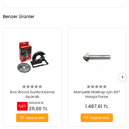
Benzer Ürünler
Rox Wood Sunta Kesme
Manyetik Matkap için 90°
Aparatı
Havşa Freze
332,64 TL
1.487,61 TL
%37
211,00 TL
Sepete Ekle
Sepete Ekle