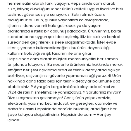
hemen satın alarak farkı yaşayın. Hepsicinde.com olarak
size, ihtiyaç duyduğunuz her ürünü kaliteli, uygun fiyatlı ve hızlı
teslimat güvencesiyle sunuyoruz. Satın almak üzere
olduğunuz bu ürün, günlük yaşantınızı kolaylaştıracak,
işlerinizi daha verimli hale getirecek ya da yaşam
alanlarınıza estetik bir dokunuş katacaktır. Ürünlerimiz, kalite
standartlarına uygun şekilde seçilmiş, titiz bir stok ve kontrol
sürecinden geçirilerek sizlere ulaştırılmaktadır. İster evde
ister iş yerinde kullanabileceğiniz bu ürün, dayanıklılığı,
kullanım kolaylığı ve şık tasarımı ile öne çıkar.
Hepsicinde.com olarak müşteri memnuniyetini her zaman
ön planda tutuyoruz. Bu nedenle ürünlerimiz hakkında merak
ettiğiniz her şeyi açıklamalarda ve teknik detaylarda açıkça
belirtiyor, alışverişinizi güvenle yapmanızı sağlıyoruz. ⚙️ Ürün
hakkında daha fazla bilgi için teknik detaylar bölümüne göz
atabilirsiniz. ? Aynı gün kargo imkânı, kolay iade süreci ve
7/24 destek hizmetimiz ile yanınızdayız. ? Sorularınız mı var?
Bize ulaşmaktan çekinmeyin! Geniş ürün yelpazemizle;
elektronik, yapı market, hırdavat, ev gereçleri, otomotiv ve
daha fazlasını Hepsicinde.com'da bulabilir, aradığınız her
şeye kolayca ulaşabilirsiniz. Hepsicinde.com – Her şey
içinde!