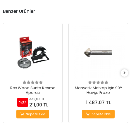
Benzer Ürünler
Rox Wood Sunta Kesme
Manyetik Matkap için 90°
Aparatı
Havşa Freze
332,64 TL
1.487,07 TL
%37
211,00 TL
Sepete Ekle
Sepete Ekle