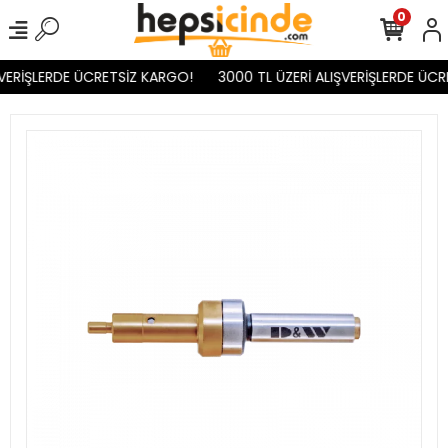
0
VERİŞLERDE ÜCRETSİZ KARGO!
3000 TL ÜZERİ ALIŞVERİŞLERDE ÜCR