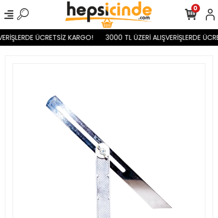
0
VERİŞLERDE ÜCRETSİZ KARGO!
3000 TL ÜZERİ ALIŞVERİŞLERDE ÜCR