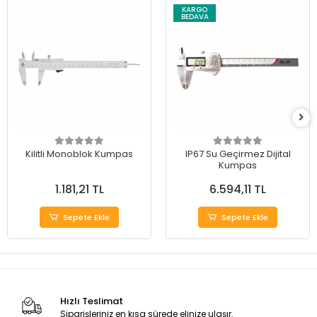
KARGO
BEDAVA
Kilitli Monoblok Kumpas
IP67 Su Geçirmez Dijital
Kumpas
1.181,21 TL
6.594,11 TL
Sepete Ekle
Sepete Ekle
Hızlı Teslimat
Siparişleriniz en kısa sürede elinize ulaşır.