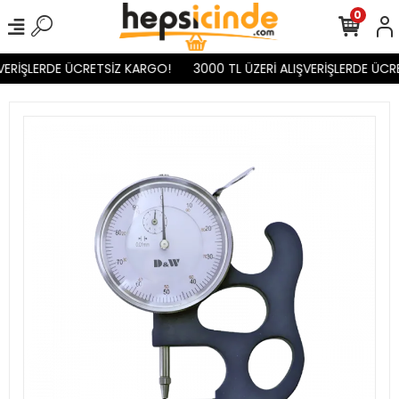
0
VERİŞLERDE ÜCRETSİZ KARGO!
3000 TL ÜZERİ ALIŞVERİŞLERDE ÜCR