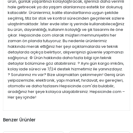
ürün, günlük yaşantınızı kolaylaştıracak, işlerinizi daha verimli
hale getirecek ya da yaşam alanlarınıza estetik bir dokunuş
katacaktır. Ürünlerimiz, kalite standartlarına uygun şekilde
seçilmiş, titiz bir stok ve kontrol sürecinden geçirilerek sizlere
ulaştırılmaktadır. İster evde ister iş yerinde kullanabileceğiniz
bu ürün, dayanıklılığı, kullanım kolaylığı ve şık tasarımı ile öne
çıkar. Hepsicinde.com olarak müşteri memnuniyetini her
zaman ön planda tutuyoruz. Bu nedenle ürünlerimiz
hakkında merak ettiğiniz her şeyi açıklamalarda ve teknik
detaylarda açıkça belirtiyor, alışverişinizi güvenle yapmanızı
sağlıyoruz. ⚙️ Ürün hakkında daha fazla bilgi için teknik
detaylar bölümüne göz atabilirsiniz. ? Aynı gün kargo imkânı,
kolay iade süreci ve 7/24 destek hizmetimiz ile yanınızdayız.
? Sorularınız mı var? Bize ulaşmaktan çekinmeyin! Geniş ürün
yelpazemizle; elektronik, yapı market, hırdavat, ev gereçleri,
otomotiv ve daha fazlasını Hepsicinde.com'da bulabilir,
aradığınız her şeye kolayca ulaşabilirsiniz. Hepsicinde.com –
Her şey içinde!
Benzer Ürünler