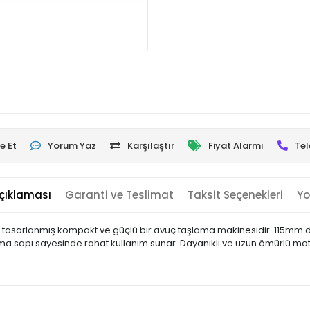
e Et
Yorum Yaz
Karşılaştır
Fiyat Alarmı
Tel
çıklaması
Garanti ve Teslimat
Taksit Seçenekleri
Yo
in tasarlanmış kompakt ve güçlü bir avuç taşlama makinesidir. 115mm d
tma sapı sayesinde rahat kullanım sunar. Dayanıklı ve uzun ömürlü moto