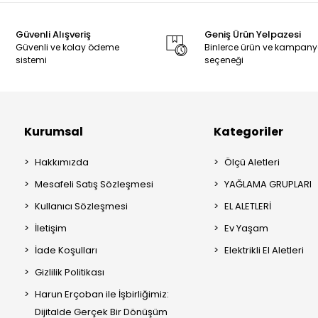
Güvenli Alışveriş
Geniş Ürün Yelpazesi
Güvenli ve kolay ödeme
Binlerce ürün ve kampan
sistemi
seçeneği
Kurumsal
Kategoriler
Hakkımızda
Ölçü Aletleri
Mesafeli Satış Sözleşmesi
YAĞLAMA GRUPLARI
Kullanıcı Sözleşmesi
EL ALETLERİ
İletişim
Ev Yaşam
İade Koşulları
Elektrikli El Aletleri
Gizlilik Politikası
Harun Erçoban ile İşbirliğimiz:
Dijitalde Gerçek Bir Dönüşüm