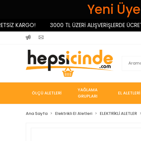
Yeni Üyel
İZ KARGO!
3000 TL ÜZERİ ALIŞVERİŞLERDE ÜCRETSİZ
YAĞLAMA
ÖLÇÜ ALETLERİ
EL ALETLERİ
GRUPLARI
Ana Sayfa
Elektrikli El Aletleri
ELEKTRİKLİ ALETLER