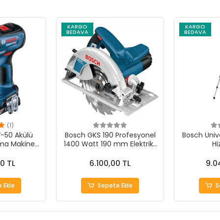
KARGO
KARGO
BEDAVA
BEDAVA
(1)
-50 Akülü
Bosch GKS 190 Profesyonel
Bosch Unive
ma Makinesi
1400 Watt 190 mm Elektrikli
Hi
formans
Daire Testere
0 TL
6.100,00 TL
9.0
 Ekle
Sepete Ekle
S