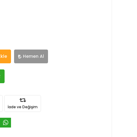
Ekle
Hemen Al
R
İade ve Değişim