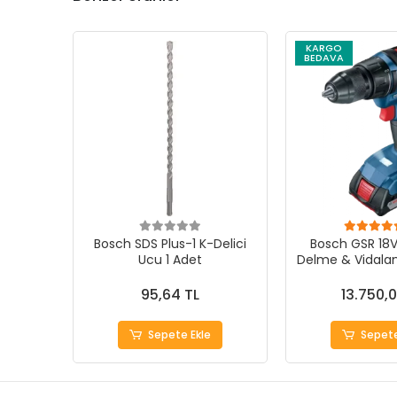
KARGO
BEDAVA
Bosch SDS Plus-1 K-Delici
Bosch GSR 18V
Ucu 1 Adet
Delme & Vidala
- Güçlü Per
95,64 TL
13.750,0
Sepete Ekle
Sepete