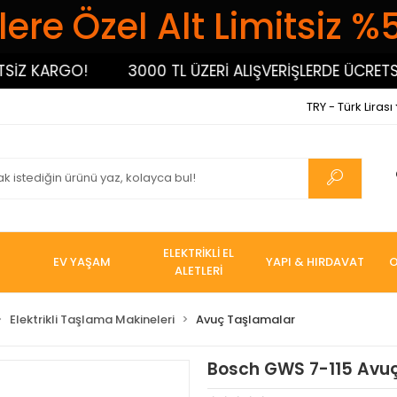
ere Özel Alt Limitsiz %
 KARGO!
3000 TL ÜZERİ ALIŞVERİŞLERDE ÜCRETSİZ 
TRY - Türk Lirası
ELEKTRİKLİ EL
EV YAŞAM
YAPI & HIRDAVAT
O
ALETLERİ
Elektrikli Taşlama Makineleri
Avuç Taşlamalar
Bosch GWS 7-115 Avu