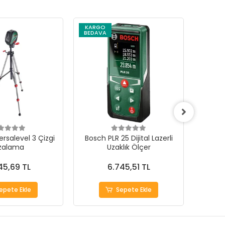
KARGO
BEDAVA
rsalevel 3 Çizgi
Bosch PLR 25 Dijital Lazerli
Bosc
zalama
Uzaklık Ölçer
Açma
45,69 TL
6.745,51 TL
epete Ekle
Sepete Ekle