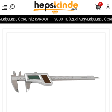
0
VERİŞLERDE ÜCRETSİZ KARGO!
3000 TL ÜZERİ ALIŞVERİŞLERDE ÜCR