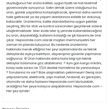
duyduğunuz her ürünü kaliteli, uygun fiyatlı ve hızlı teslimat
güvencesiyle sunuyoruz. Satın almak üzere olduğunuz bu
ürün, günlük yaşantınızı kolaylaştıracak, işlerinizi daha verimli
hale getirecek ya da yaşam alanlarınıza estetik bir dokunuş
katacaktır. Ürünlerimiz, kalite standartlarına uygun şekilde
seçilmiş, titiz bir stok ve kontrol sürecinden geçirilerek sizlere
ulaştırılmaktadır. İster evde ister iş yerinde kullanabileceğiniz
bu ürün, dayanıklılığı, kullanım kolaylığı ve şık tasarımı ile öne
çıkar. Hepsicinde.com olarak müşteri memnuniyetini her
zaman ön planda tutuyoruz. Bu nedenle ürünlerimiz
hakkında merak ettiğiniz her şeyi açıklamalarda ve teknik
detaylarda açıkça belirtiyor, alışverişinizi güvenle yapmanızı
sağlıyoruz. ⚙️ Ürün hakkında daha fazla bilgi için teknik
detaylar bölümüne göz atabilirsiniz. ? Aynı gün kargo imkânı,
kolay iade süreci ve 7/24 destek hizmetimiz ile yanınızdayız.
? Sorularınız mı var? Bize ulaşmaktan çekinmeyin! Geniş ürün
yelpazemizle; elektronik, yapı market, hırdavat, ev gereçleri,
otomotiv ve daha fazlasını Hepsicinde.com'da bulabilir,
aradığınız her şeye kolayca ulaşabilirsiniz. Hepsicinde.com –
Her şey içinde!