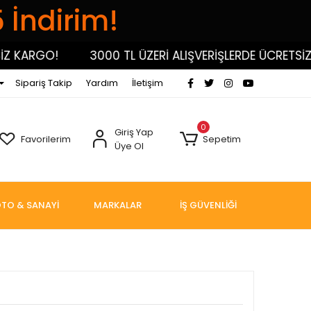
5 İndirim!
KARGO!
3000 TL ÜZERİ ALIŞVERİŞLERDE ÜCRETSİZ KA
Sipariş Takip
Yardım
İletişim
0
Giriş Yap
Favorilerim
Sepetim
Üye Ol
TO & SANAYİ
MARKALAR
İŞ GÜVENLİĞİ