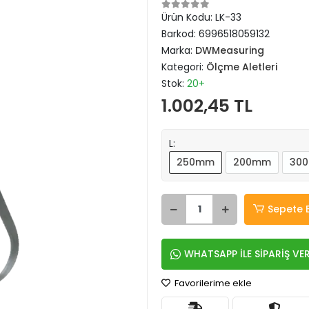
Ürün Kodu:
LK-33
Barkod:
6996518059132
Marka:
DWMeasuring
Kategori:
Ölçme Aletleri
Stok:
20+
1.002,45 TL
L:
250mm
200mm
30
Sepete 
WHATSAPP İLE SİPARİŞ VE
Favorilerime ekle