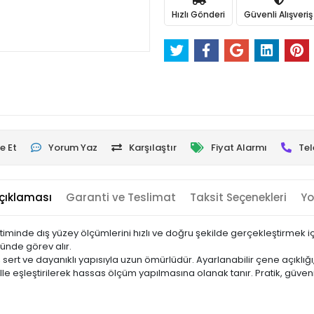
Hızlı Gönderi
Güvenli Alışveriş
e Et
Yorum Yaz
Karşılaştır
Fiyat Alarmı
Tel
çıklaması
Garanti ve Teslimat
Taksit Seçenekleri
Yo
inde dış yüzey ölçümlerini hızlı ve doğru şekilde gerçekleştirmek için
ünde görev alır.
r, sert ve dayanıklı yapısıyla uzun ömürlüdür. Ayarlanabilir çene açıklığ
e eşleştirilerek hassas ölçüm yapılmasına olanak tanır. Pratik, güve