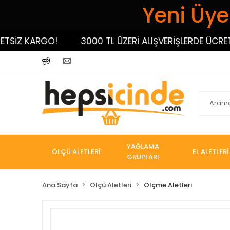
Yeni Üyel
İZ KARGO!
3000 TL ÜZERİ ALIŞVERİŞLERDE ÜCRETSİZ
YAĞLAMA
ÖLÇÜ ALETLERİ
EL ALETLERİ
GRUPLARI
Ana Sayfa
Ölçü Aletleri
Ölçme Aletleri