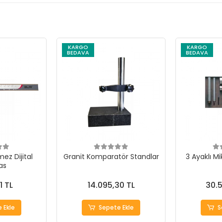
KARGO
KARGO
BEDAVA
BEDAVA
ez Dijital
Granit Komparatör Standlar
3 Ayaklı M
as
1 TL
14.095,30 TL
30.5
 Ekle
Sepete Ekle
S