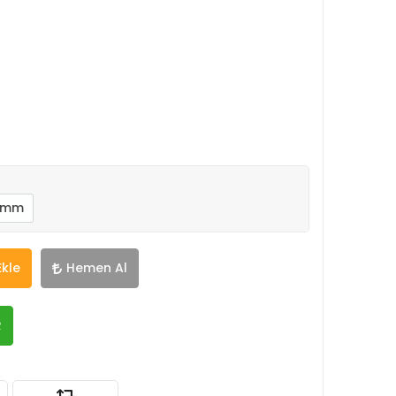
0mm
Ekle
Hemen Al
R