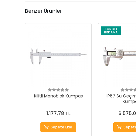
Benzer Ürünler
KARGO
BEDAVA
Kilitli Monoblok Kumpas
IP67 Su Geçirm
Kump
1.177,78 TL
6.575,0
Sepete Ekle
Sepete