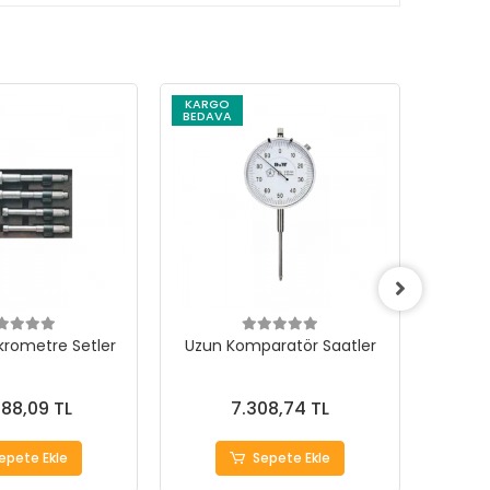
KARGO
KARG
BEDAVA
BEDAV
ikrometre Setler
Uzun Komparatör Saatler
Hassas
88,09 TL
7.308,74 TL
epete Ekle
Sepete Ekle