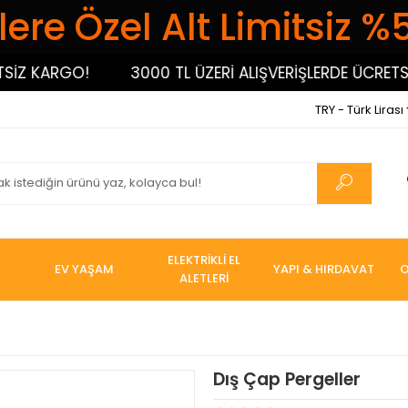
ere Özel Alt Limitsiz %
 KARGO!
3000 TL ÜZERİ ALIŞVERİŞLERDE ÜCRETSİZ 
TRY - Türk Lirası
ELEKTRİKLİ EL
EV YAŞAM
YAPI & HIRDAVAT
O
ALETLERİ
Dış Çap Pergeller