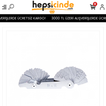
0
VERİŞLERDE ÜCRETSİZ KARGO!
3000 TL ÜZERİ ALIŞVERİŞLERDE ÜCR