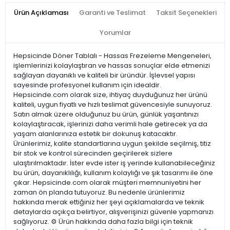
Ürün Açıklaması
Garanti ve Teslimat
Taksit Seçenekleri
Yorumlar
Hepsicinde Döner Tablalı - Hassas Frezeleme Mengeneleri,
işlemlerinizi kolaylaştıran ve hassas sonuçlar elde etmenizi
sağlayan dayanıklı ve kaliteli bir üründür. İşlevsel yapısı
sayesinde profesyonel kullanım için idealdir.
Hepsicinde.com olarak size, ihtiyaç duyduğunuz her ürünü
kaliteli, uygun fiyatlı ve hızlı teslimat güvencesiyle sunuyoruz.
Satın almak üzere olduğunuz bu ürün, günlük yaşantınızı
kolaylaştıracak, işlerinizi daha verimli hale getirecek ya da
yaşam alanlarınıza estetik bir dokunuş katacaktır.
Ürünlerimiz, kalite standartlarına uygun şekilde seçilmiş, titiz
bir stok ve kontrol sürecinden geçirilerek sizlere
ulaştırılmaktadır. İster evde ister iş yerinde kullanabileceğiniz
bu ürün, dayanıklılığı, kullanım kolaylığı ve şık tasarımı ile öne
çıkar. Hepsicinde.com olarak müşteri memnuniyetini her
zaman ön planda tutuyoruz. Bu nedenle ürünlerimiz
hakkında merak ettiğiniz her şeyi açıklamalarda ve teknik
detaylarda açıkça belirtiyor, alışverişinizi güvenle yapmanızı
sağlıyoruz. ⚙️ Ürün hakkında daha fazla bilgi için teknik