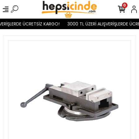
0
VERİŞLERDE ÜCRETSİZ KARGO!
3000 TL ÜZERİ ALIŞVERİŞLERDE ÜCR