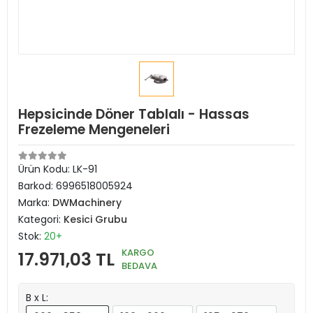
Hepsicinde Döner Tablalı - Hassas
Frezeleme Mengeneleri
Ürün Kodu:
LK-91
Barkod:
6996518005924
Marka:
DWMachinery
Kategori:
Kesici Grubu
Stok:
20+
KARGO
17.971,03 TL
BEDAVA
B x L: