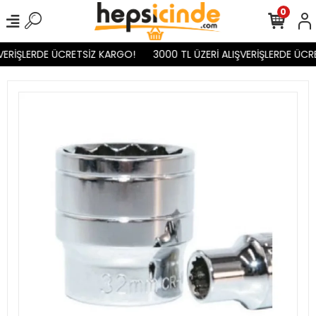
0
VERİŞLERDE ÜCRETSİZ KARGO!
3000 TL ÜZERİ ALIŞVERİŞLERDE ÜCR