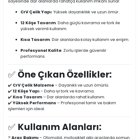
sayesinde dar alanlarda rahatça kullanım imkânı sunar.
CrV Çelik Yapı
: Yüksek dayanıklılık ve uzun ömür.
12 Köşe Tasarım
: Daha güçlü kavrama ve tork ile
yüksek verimli kullanım.
Kısa Tasarım
: Dar alanlarda kolay kullanım ve erişim.
Profesyonel Kalite
: Zorlu işlerde güvenilir
performans.
✅
Öne Çıkan Özellikler:
✔️
CrV Çelik Malzeme
– Dayanıklı ve uzun ömürlü.
✔️
12 Köşe Yapı
– Daha iyi tork ve kavrama.
✔️
Kısa Tasarım
– Dar alanlarda rahat kullanım.
✔️
Yüksek Performans
– Profesyonel tamir ve bakım
işlemleri için ideal.
✅
Kullanım Alanları:
?
Araç Bakımı
– Otomobil, motosiklet gibi araçlarda somun