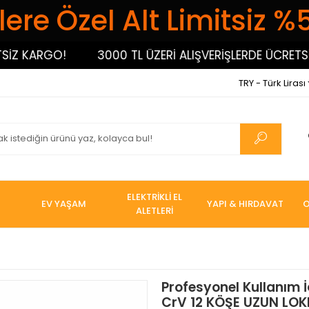
ere Özel Alt Limitsiz %
 KARGO!
3000 TL ÜZERİ ALIŞVERİŞLERDE ÜCRETSİZ 
TRY - Türk Lirası
ELEKTRİKLİ EL
EV YAŞAM
YAPI & HIRDAVAT
O
ALETLERİ
Profesyonel Kullanım 
CrV 12 KÖŞE UZUN LO