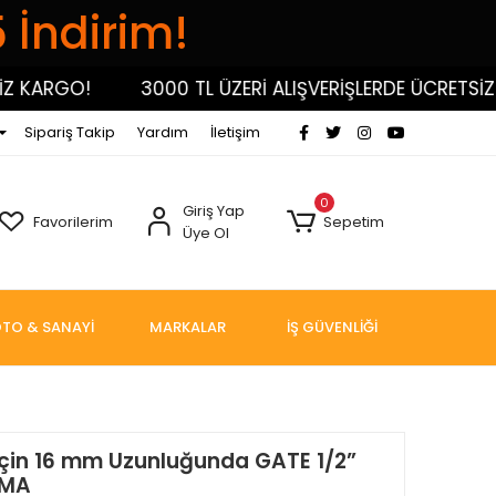
5 İndirim!
KARGO!
3000 TL ÜZERİ ALIŞVERİŞLERDE ÜCRETSİZ KA
Sipariş Takip
Yardım
İletişim
0
Giriş Yap
Favorilerim
Sepetim
Üye Ol
TO & SANAYİ
MARKALAR
İŞ GÜVENLİĞİ
İçin 16 mm Uzunluğunda GATE 1/2”
KMA