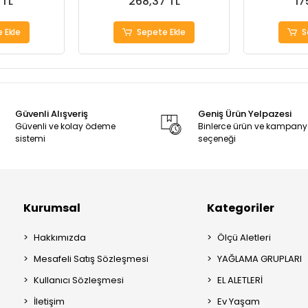
 TL
268,37 TL
17
 Ekle
Sepete Ekle
S
Güvenli Alışveriş
Geniş Ürün Yelpazesi
Güvenli ve kolay ödeme
Binlerce ürün ve kampan
sistemi
seçeneği
Kurumsal
Kategoriler
Hakkımızda
Ölçü Aletleri
Mesafeli Satış Sözleşmesi
YAĞLAMA GRUPLARI
Kullanıcı Sözleşmesi
EL ALETLERİ
İletişim
Ev Yaşam