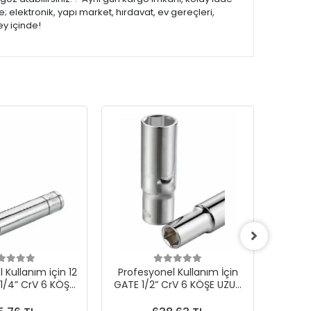
 elektronik, yapı market, hırdavat, ev gereçleri,
ey içinde!
 Kullanım için 12
Profesyonel Kullanım İçin
Profes
/4” CrV 6 KÖŞE
GATE 1/2” CrV 6 KÖŞE UZUN
mm GA
N LOKMA
LOKMA 23 mm