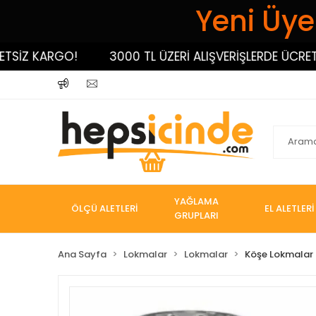
Yeni Üyel
İZ KARGO!
3000 TL ÜZERİ ALIŞVERİŞLERDE ÜCRETSİZ
YAĞLAMA
ÖLÇÜ ALETLERİ
EL ALETLERİ
GRUPLARI
Ana Sayfa
Lokmalar
Lokmalar
Köşe Lokmalar