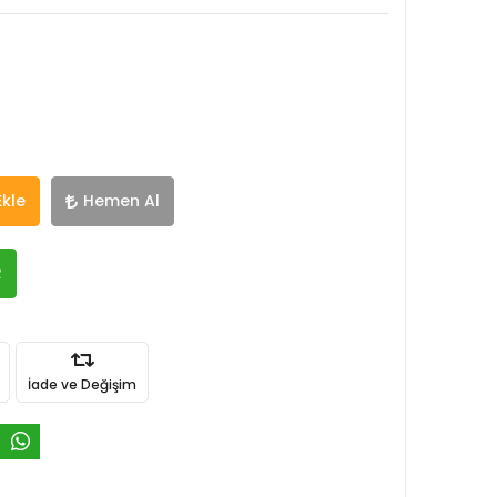
Ekle
Hemen Al
R
İade ve Değişim