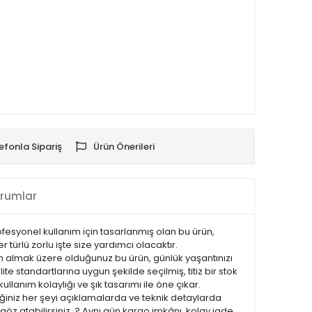
efonla Sipariş
Ürün Önerileri
rumlar
fesyonel kullanım için tasarlanmış olan bu ürün,
r türlü zorlu işte size yardımcı olacaktır.
tın almak üzere olduğunuz bu ürün, günlük yaşantınızı
te standartlarına uygun şekilde seçilmiş, titiz bir stok
ullanım kolaylığı ve şık tasarımı ile öne çıkar.
iniz her şeyi açıklamalarda ve teknik detaylarda
göz atabilirsiniz. ? Aynı gün kargo imkânı, kolay iade