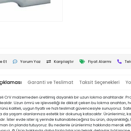
e Et
Yorum Yaz
Karşılaştır
Fiyat Alarmı
Tel
çıklaması
Garanti ve Teslimat
Taksit Seçenekleri
Yo
li CrV malzemeden üretilmiş dayanıklı bir uzun lokma anahtarıdır. Pro
 idealdir. Uzun ömrü ve işlevselliği ile dikkat çeken bu lokma anahtarı, he
ü kaliteli, uygun fiyatlı ve hızlı teslimat güvencesiyle sunuyoruz. Sa
a da yaşam alanlarınıza estetik bir dokunuş katacaktır. Ürünlerimiz, kali
r. İster evde ister iş yerinde kullanabileceğiniz bu ürün, dayanıklılığı, k
n ön planda tutuyoruz. Bu nedenle ürünlerimiz hakkında merak ettiğ
ıyoruz. ⚙️ Ürün hakkında daha fazla bilgi için teknik detaylar bölümüne 