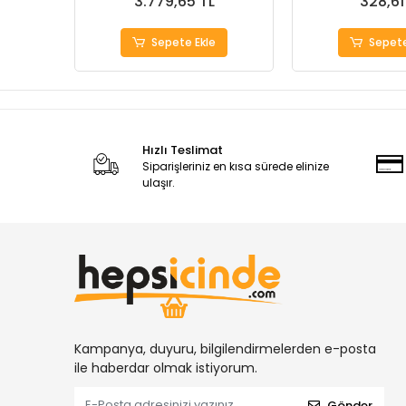
3.779,65 TL
328,61
Sepete Ekle
Sepete
Hızlı Teslimat
Siparişleriniz en kısa sürede elinize
ulaşır.
Kampanya, duyuru, bilgilendirmelerden e-posta
ile haberdar olmak istiyorum.
Gönder