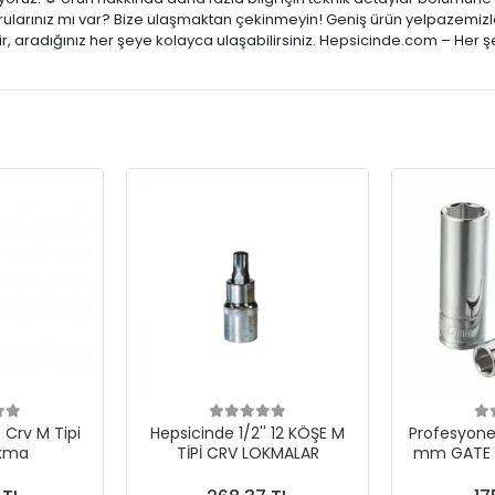
rularınız mı var? Bize ulaşmaktan çekinmeyin! Geniş ürün yelpazemizle;
, aradığınız her şeye kolayca ulaşabilirsiniz. Hepsicinde.com – Her ş
' Crv M Tipi
Hepsicinde 1/2'' 12 KÖŞE M
Profesyonel
okma
TİPİ CRV LOKMALAR
mm GATE 1
UZU