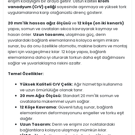
erişim kolaylığını bir araya getirir. Üstün kaliteli
krom
vanadyum (CrV) çeliği
sayesinde aşınmaya ve yüksek tork
uygulamalarına karşı olağanüstü direnç gösterir.
20 mm'lik hassas ağız ölçüsü
ve
12 köşe (on iki kenarlı)
yapısı, somun ve cıvataları sıkıca kavrayarak kaymayı ve
hasarı önler.
Uzun tasarımı
, ulaşılması güç, derin
yuvalardaki bağlantı elemanlarına kolayca erişim imkanı
sunar, bu da onu özellikle otomotiv, makine bakımı ve montaj
işleri için vazgeçilmez kılar. 12 köşe yapısı, bağlantı
elemanlarına daha iyi oturarak torkun daha eşit dağılmasını
sağlar ve yuvarlaklaşma riskini azaltır.
Temel Özellikler:
Yüksek Kaliteli CrV Çelik:
Ağır hizmet tipi kullanıma
ve uzun ömürlülüğe olanak tanır.
20 mm Ağız Ölçüsü:
Standart 20 mm'lik somun ve
cıvatalarla mükemmel uyum sağlar.
12 Köşe Kavrama:
Güvenli tutuş sunar, bağlantı
elemanlarının deformasyonunu engeller ve torku eşit
dağıtır.
Uzun Tasarım:
Derin ve erişimi zor noktalardaki
bağlantılara kolayca ulaşmayı mümkün kılar.