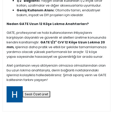
1/2" Bağlantı:
Yaygın olarak kullanılan 1/2 inçlik cırcır
kolları, uzatmalar ve diğer aksesuarlarla uyumludur.
Geniş Kullanım Alanı:
Otomotiv tamiri, endüstriyel
bakım, inşaat ve DIY projeleri için idealdir.
Neden GATE Uzun 12 Köşe Lokma Anahtarları?
GATE, profesyonel ve hobi kullanıcılarının ihtiyaçlarını
karşılayan dayanıklı ve güvenilir el aletleri üretme konusunda
kendini kanıtlamıştır.
GATE 1/2" CrV 12 Köşe Uzun Lokma 20
mm
, işlerinizi daha pratik ve etkili bir şekilde tamamlamanıza
yardımcı olacak yüksek performanslı bir araçtır. 12 köşe
yapısı sayesinde hassasiyet ve güvenilirliği bir arada sunar.
Alet çantanızın veya atölyenizin olmazsa olmazlarından olan
bu uzun lokma anahtarıyla, derin bağlantı noktalarındaki
işlerinizi kolaylıkla halledebilirsiniz. Şimdi sipariş verin ve GATE
kalitesinin farkını yaşayın!
Sesli Özet üret