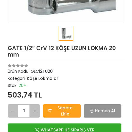
GATE 1/2” CrV 12 KÖŞE UZUN LOKMA 20
mm
Ürün Kodu:
GLC12TU20
Kategori:
Köşe Lokmalar
Stok:
20+
503,74 TL
Sepete
Hemen Al
Ekle
WHATSAPP İLE SİPARİŞ VER