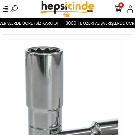
0
VERİŞLERDE ÜCRETSİZ KARGO!
3000 TL ÜZERİ ALIŞVERİŞLERDE ÜCR