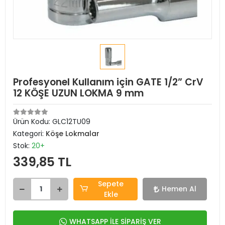
Profesyonel Kullanım için GATE 1/2” CrV
12 KÖŞE UZUN LOKMA 9 mm
Ürün Kodu:
GLC12TU09
Kategori:
Köşe Lokmalar
Stok:
20+
339,85 TL
Sepete
Hemen Al
Ekle
WHATSAPP İLE SİPARİŞ VER