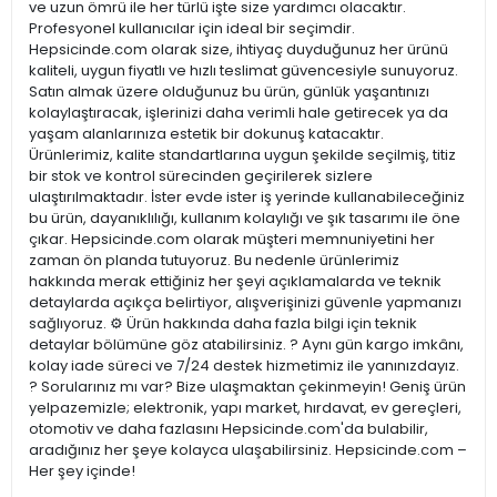
ve uzun ömrü ile her türlü işte size yardımcı olacaktır.
Profesyonel kullanıcılar için ideal bir seçimdir.
Hepsicinde.com olarak size, ihtiyaç duyduğunuz her ürünü
kaliteli, uygun fiyatlı ve hızlı teslimat güvencesiyle sunuyoruz.
Satın almak üzere olduğunuz bu ürün, günlük yaşantınızı
kolaylaştıracak, işlerinizi daha verimli hale getirecek ya da
yaşam alanlarınıza estetik bir dokunuş katacaktır.
Ürünlerimiz, kalite standartlarına uygun şekilde seçilmiş, titiz
bir stok ve kontrol sürecinden geçirilerek sizlere
ulaştırılmaktadır. İster evde ister iş yerinde kullanabileceğiniz
bu ürün, dayanıklılığı, kullanım kolaylığı ve şık tasarımı ile öne
çıkar. Hepsicinde.com olarak müşteri memnuniyetini her
zaman ön planda tutuyoruz. Bu nedenle ürünlerimiz
hakkında merak ettiğiniz her şeyi açıklamalarda ve teknik
detaylarda açıkça belirtiyor, alışverişinizi güvenle yapmanızı
sağlıyoruz. ⚙️ Ürün hakkında daha fazla bilgi için teknik
detaylar bölümüne göz atabilirsiniz. ? Aynı gün kargo imkânı,
kolay iade süreci ve 7/24 destek hizmetimiz ile yanınızdayız.
? Sorularınız mı var? Bize ulaşmaktan çekinmeyin! Geniş ürün
yelpazemizle; elektronik, yapı market, hırdavat, ev gereçleri,
otomotiv ve daha fazlasını Hepsicinde.com'da bulabilir,
aradığınız her şeye kolayca ulaşabilirsiniz. Hepsicinde.com –
Her şey içinde!