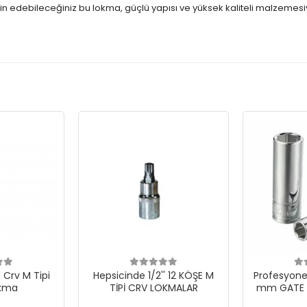
in edebileceğiniz bu lokma, güçlü yapısı ve yüksek kaliteli malzemesiyl
' Crv M Tipi
Hepsicinde 1/2'' 12 KÖŞE M
Profesyonel
okma
TİPİ CRV LOKMALAR
mm GATE 1
UZU