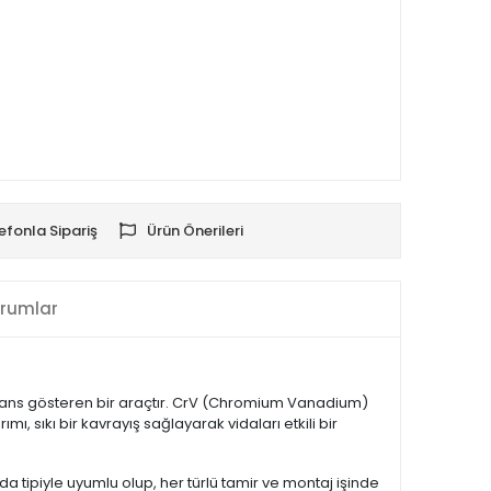
efonla Sipariş
Ürün Önerileri
rumlar
rmans gösteren bir araçtır. CrV (Chromium Vanadium)
mı, sıkı bir kavrayış sağlayarak vidaları etkili bir
ida tipiyle uyumlu olup, her türlü tamir ve montaj işinde