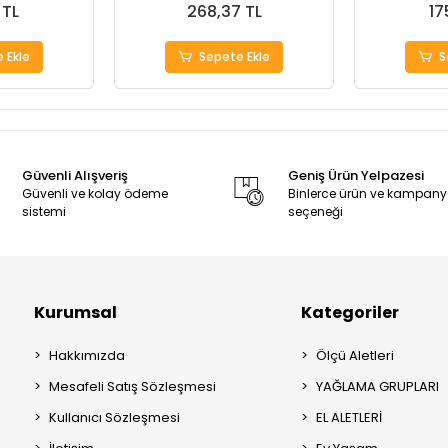
 TL
268,37 TL
17
 Ekle
Sepete Ekle
S
Güvenli Alışveriş
Geniş Ürün Yelpazesi
Güvenli ve kolay ödeme
Binlerce ürün ve kampan
sistemi
seçeneği
Kurumsal
Kategoriler
Hakkımızda
Ölçü Aletleri
Mesafeli Satış Sözleşmesi
YAĞLAMA GRUPLARI
Kullanıcı Sözleşmesi
EL ALETLERİ