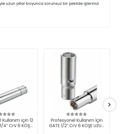
e uzun yıllar boyunca sorunsuz bir şekilde işlerinizi
 Kullanım için 12
Profesyonel Kullanım İçin
Profes
/4” CrV 6 KÖŞE
GATE 1/2” CrV 6 KÖŞE UZUN
mm GA
N LOKMA
LOKMA 23 mm