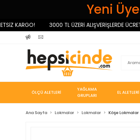
Yeni Üyel
İZ KARGO!
3000 TL ÜZERİ ALIŞVERİŞLERDE ÜCRETSİZ
YAĞLAMA
ÖLÇÜ ALETLERİ
EL ALETLERİ
GRUPLARI
Ana Sayfa
Lokmalar
Lokmalar
Köşe Lokmalar