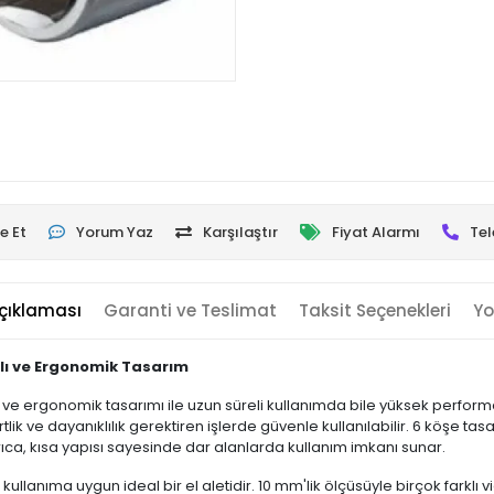
e Et
Yorum Yaz
Karşılaştır
Fiyat Alarmı
Tel
çıklaması
Garanti ve Teslimat
Taksit Seçenekleri
Yo
lı ve Ergonomik Tasarım
 ve ergonomik tasarımı ile uzun süreli kullanımda bile yüksek perfo
ik ve dayanıklılık gerektiren işlerde güvenle kullanılabilir. 6 köşe tasarı
rıca, kısa yapısı sayesinde dar alanlarda kullanım imkanı sunar.
ullanıma uygun ideal bir el aletidir. 10 mm'lik ölçüsüyle birçok farklı v