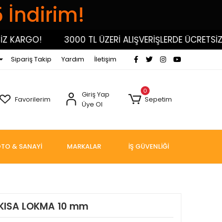
5 İndirim!
KARGO!
3000 TL ÜZERİ ALIŞVERİŞLERDE ÜCRETSİZ KA
Sipariş Takip
Yardım
İletişim
0
Giriş Yap
Favorilerim
Sepetim
Üye Ol
TO & SANAYİ
MARKALAR
İŞ GÜVENLİĞİ
 KISA LOKMA 10 mm