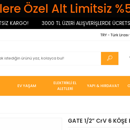
ere Özel Alt Limitsiz %
 KARGO!
3000 TL ÜZERİ ALIŞVERİŞLERDE ÜCRETSİZ 
TRY - Türk Lirası
ELEKTRİKLİ EL
EV YAŞAM
YAPI & HIRDAVAT
O
ALETLERİ
GATE 1/2” CrV 6 KÖŞE