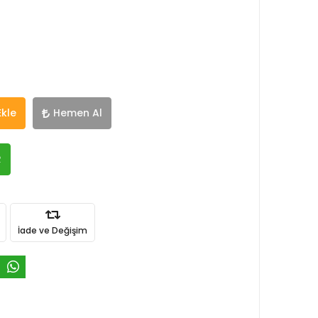
Ekle
Hemen Al
R
İade ve Değişim