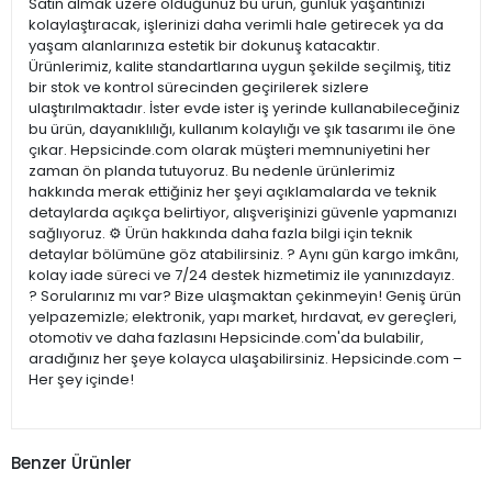
Satın almak üzere olduğunuz bu ürün, günlük yaşantınızı
kolaylaştıracak, işlerinizi daha verimli hale getirecek ya da
yaşam alanlarınıza estetik bir dokunuş katacaktır.
Ürünlerimiz, kalite standartlarına uygun şekilde seçilmiş, titiz
bir stok ve kontrol sürecinden geçirilerek sizlere
ulaştırılmaktadır. İster evde ister iş yerinde kullanabileceğiniz
bu ürün, dayanıklılığı, kullanım kolaylığı ve şık tasarımı ile öne
çıkar. Hepsicinde.com olarak müşteri memnuniyetini her
zaman ön planda tutuyoruz. Bu nedenle ürünlerimiz
hakkında merak ettiğiniz her şeyi açıklamalarda ve teknik
detaylarda açıkça belirtiyor, alışverişinizi güvenle yapmanızı
sağlıyoruz. ⚙️ Ürün hakkında daha fazla bilgi için teknik
detaylar bölümüne göz atabilirsiniz. ? Aynı gün kargo imkânı,
kolay iade süreci ve 7/24 destek hizmetimiz ile yanınızdayız.
? Sorularınız mı var? Bize ulaşmaktan çekinmeyin! Geniş ürün
yelpazemizle; elektronik, yapı market, hırdavat, ev gereçleri,
otomotiv ve daha fazlasını Hepsicinde.com'da bulabilir,
aradığınız her şeye kolayca ulaşabilirsiniz. Hepsicinde.com –
Her şey içinde!
Benzer Ürünler