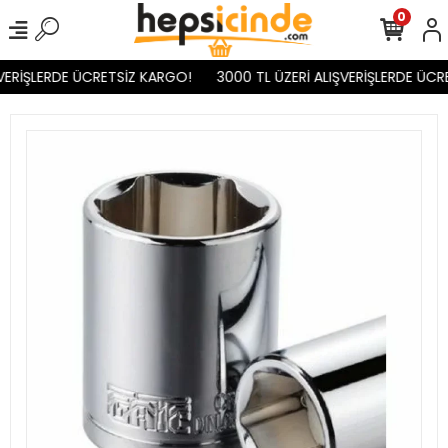
0
VERİŞLERDE ÜCRETSİZ KARGO!
3000 TL ÜZERİ ALIŞVERİŞLERDE ÜCR