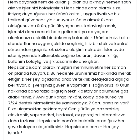
Hem dayanıklı hem de kullanışlı olan bu lokmayı hemen satın
alın ve işlerinizi kolaylaştırın Hepsicinde.com olarak size,
ihtiyaç duyduğunuz her ürünü kaliteli, uygun fiyatlı ve hızlı
teslimat güvencesiyle sunuyoruz. Satın almak üzere
olduğunuz bu ürün, günlük yaşantınızı kolaylaştıracak,
işlerinizi daha verimli hale getirecek ya da yaşam
alanlarınıza estetik bir dokunuş katacaktır. Ürünlerimiz, kalite
standartlarına uygun şekilde seçilmiş, titiz bir stok ve kontrol
sürecinden geçirilerek sizlere ulaştırılmaktadır. İster evde
ister iş yerinde kullanabileceğiniz bu ürün, dayanıklılığı,
kullanım kolaylığı ve şık tasarımı ile öne çıkar.
Hepsicinde.com olarak müşteri memnuniyetini her zaman
ön planda tutuyoruz. Bu nedenle ürünlerimiz hakkında merak
ettiğiniz her şeyi açıklamalarda ve teknik detaylarda açıkça
belirtiyor, alışverişinizi güvenle yapmanızı sağlıyoruz. ⚙️ Ürün
hakkında daha fazla bilgi için teknik detaylar bölümüne göz
atabilirsiniz. ? Aynı gün kargo imkânı, kolay iade süreci ve
7/24 destek hizmetimiz ile yanınızdayız. ? Sorularınız mı var?
Bize ulaşmaktan çekinmeyin! Geniş ürün yelpazemizle;
elektronik, yapı market, hırdavat, ev gereçleri, otomotiv ve
daha fazlasını Hepsicinde.com'da bulabilir, aradığınız her
şeye kolayca ulaşabilirsiniz. Hepsicinde.com – Her şey
içinde!