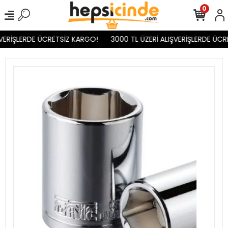
0
VERİŞLERDE ÜCRETSİZ KARGO!
3000 TL ÜZERİ ALIŞVERİŞLERDE ÜCR