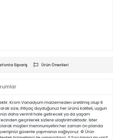
efonla Sipariş
Ürün Önerileri
rumlar
çenektir. Krom Vanadyum malzemeden üretilmiş olup 6
arak size, ihtiyaç duyduğunuz her ürünü kaliteli, uygun
erinizi daha verimli hale getirecek ya da yaşam
recinden geçirilerek sizlere ulaştırılmaktadır. İster
.com olarak müşteri memnuniyetini her zaman ön planda
şverişinizi güvenle yapmanızı sağlıyoruz. ⚙️ Ürün
estek hizmetimiz ile yanınızdayız. ? Sorularınız mı var?