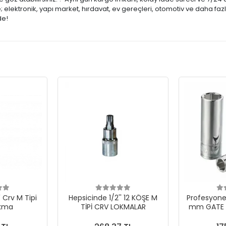
lektronik, yapı market, hırdavat, ev gereçleri, otomotiv ve daha fazl
de!
' Crv M Tipi
Hepsicinde 1/2'' 12 KÖŞE M
Profesyonel
okma
TİPİ CRV LOKMALAR
mm GATE 1
UZU