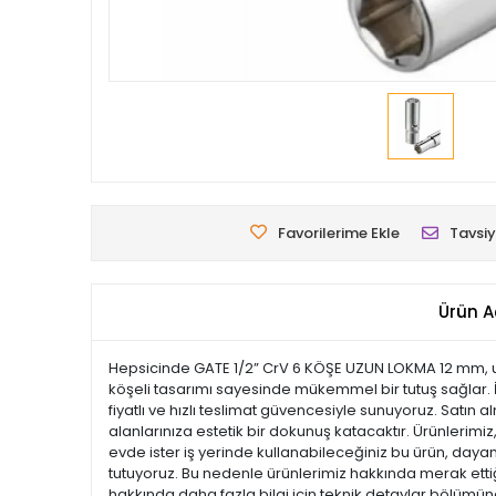
Favorilerime Ekle
Tavsiy
Ürün A
Hepsicinde GATE 1/2” CrV 6 KÖŞE UZUN LOKMA 12 mm, uz
köşeli tasarımı sayesinde mükemmel bir tutuş sağlar. İ
fiyatlı ve hızlı teslimat güvencesiyle sunuyoruz. Satın
alanlarınıza estetik bir dokunuş katacaktır. Ürünlerimiz, 
evde ister iş yerinde kullanabileceğiniz bu ürün, dayan
tutuyoruz. Bu nedenle ürünlerimiz hakkında merak ettiği
hakkında daha fazla bilgi için teknik detaylar bölümüne