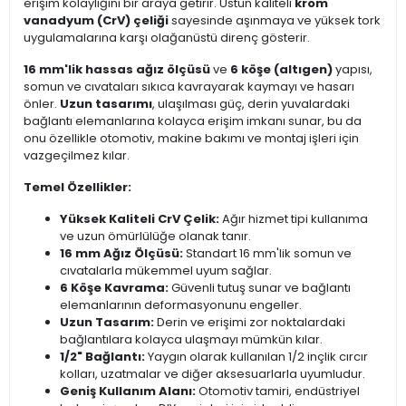
erişim kolaylığını bir araya getirir. Üstün kaliteli
krom
vanadyum (CrV) çeliği
sayesinde aşınmaya ve yüksek tork
uygulamalarına karşı olağanüstü direnç gösterir.
16 mm'lik hassas ağız ölçüsü
ve
6 köşe (altıgen)
yapısı,
somun ve cıvataları sıkıca kavrayarak kaymayı ve hasarı
önler.
Uzun tasarımı
, ulaşılması güç, derin yuvalardaki
bağlantı elemanlarına kolayca erişim imkanı sunar, bu da
onu özellikle otomotiv, makine bakımı ve montaj işleri için
vazgeçilmez kılar.
Temel Özellikler:
Yüksek Kaliteli CrV Çelik:
Ağır hizmet tipi kullanıma
ve uzun ömürlülüğe olanak tanır.
16 mm Ağız Ölçüsü:
Standart 16 mm'lik somun ve
cıvatalarla mükemmel uyum sağlar.
6 Köşe Kavrama:
Güvenli tutuş sunar ve bağlantı
elemanlarının deformasyonunu engeller.
Uzun Tasarım:
Derin ve erişimi zor noktalardaki
bağlantılara kolayca ulaşmayı mümkün kılar.
1/2" Bağlantı:
Yaygın olarak kullanılan 1/2 inçlik cırcır
kolları, uzatmalar ve diğer aksesuarlarla uyumludur.
Geniş Kullanım Alanı:
Otomotiv tamiri, endüstriyel