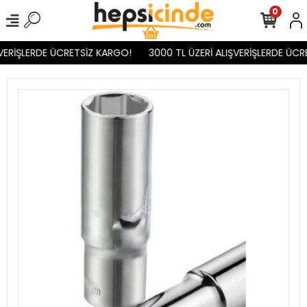
0
VERİŞLERDE ÜCRETSİZ KARGO!
3000 TL ÜZERİ ALIŞVERİŞLERDE ÜCR