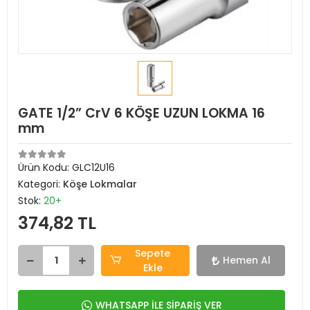
GATE 1/2” CrV 6 KÖŞE UZUN LOKMA 16
mm
Ürün Kodu:
GLC12U16
Kategori:
Köşe Lokmalar
Stok:
20+
374,82 TL
Sepete
Hemen Al
Ekle
WHATSAPP İLE SİPARİŞ VER