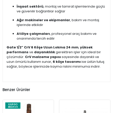
İnşaat sektörü
, montaj ve tamirat işlemlerinde güçlü
ve güvenilir bağlantılar sağlar
Ağır makineler ve ekipmanlar
, bakım ve montaj
işlerinde etkilidir
Atölye çalışmaları
, profesyonel araç bakımı ve
onarımında tercih edilir
Gate 1/2” CrV 6 Köşe Uzun Lokma 24 mm
,
yüksek
performans
ve
dayanıklılık
gerektiren işler için ideal bir
çözümdür.
CrV malzeme yapısı
sayesinde dayanıklı ve
uzun ömürlü kullanım sunar,
6 köşe tasarımı
ise üstün tutuş
sağlar, böylece işlerinizde kayma riskini minimuma indirir.
Benzer Ürünler
KARGO
BEDAVA