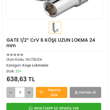
GATE 1/2” CrV 6 KÖŞE UZUN LOKMA 24
mm
Ürün Kodu:
GLC12U24
Kategori:
Köşe Lokmalar
Stok:
20+
638,63 TL
Sepete
Hemen Al
Ekle
WHATSAPP İLE SİPARİŞ VER