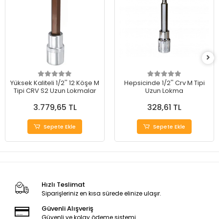
Yüksek Kaliteli 1/2'' 12 Köşe M
Hepsicinde 1/2'' Crv M Tipi
Tipi CRV S2 Uzun Lokmalar
Uzun Lokma
3.779,65 TL
328,61 TL
Sepete Ekle
Sepete Ekle
Hızlı Teslimat
Siparişleriniz en kısa sürede elinize ulaşır.
Güvenli Alışveriş
Güvenli ve kolay ödeme sistemi