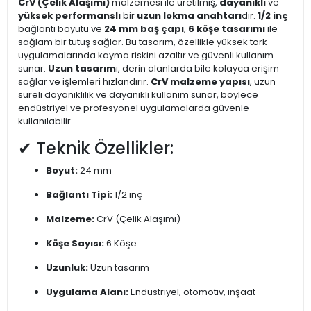
CrV (Çelik Alaşımı)
malzemesi ile üretilmiş,
dayanıklı
ve
yüksek performanslı
bir
uzun lokma anahtarı
dır.
1/2 inç
bağlantı boyutu ve
24 mm baş çapı
,
6 köşe tasarımı
ile
sağlam bir tutuş sağlar. Bu tasarım, özellikle yüksek tork
uygulamalarında kayma riskini azaltır ve güvenli kullanım
sunar.
Uzun tasarım
ı, derin alanlarda bile kolayca erişim
sağlar ve işlemleri hızlandırır.
CrV malzeme yapısı
, uzun
süreli dayanıklılık ve dayanıklı kullanım sunar, böylece
endüstriyel ve profesyonel uygulamalarda güvenle
kullanılabilir.
✔ Teknik Özellikler:
Boyut:
24 mm
Bağlantı Tipi:
1/2 inç
Malzeme:
CrV (Çelik Alaşımı)
Köşe Sayısı:
6 Köşe
Uzunluk:
Uzun tasarım
Uygulama Alanı:
Endüstriyel, otomotiv, inşaat