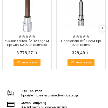
Yüksek Kaliteli 1/2'' 12 Köşe M
Hepsicinde 1/2'' Crv M Tipi
Tipi CRV S2 Uzun Lokmalar
Uzun Lokma
3.778,27 TL
328,49 TL
Sepete Ekle
Sepete Ekle
Hızlı Teslimat
Siparişleriniz en kısa sürede elinize ulaşır.
Güvenli Alışveriş
Güvenli ve kolay ödeme sistemi