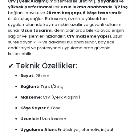
CrV (Çelik Alaşımı)
malzemesi ile üretilmiş,
dayanıklı
ve
yüksek performanslı
bir
uzun lokma anahtarı
dır.
1/2 inç
bağlantı boyutu ve
28 mm baş çapı
,
6 köşe tasarımı
ile
üstün tutuş sağlar. Bu tasarım, özellikle yüksek tork
uygulamalarında kayma riskini azaltır ve güvenli kullanım
sunar.
Uzun tasarım
ı, derin alanlarda bile kolayca erişim
sağlar ve işlemleri hızlandırır.
CrV malzeme yapısı
, uzun
süreli dayanıklılık ve dayanıklı kullanım sunar, böylece
endüstriyel ve profesyonel uygulamalarda güvenle
kullanılabilir.
✔ Teknik Özellikler:
Boyut:
28 mm
Bağlantı Tipi:
1/2 inç
Malzeme:
CrV (Çelik Alaşımı)
Köşe Sayısı:
6 Köşe
Uzunluk:
Uzun tasarım
Uygulama Alanı:
Endüstriyel, otomotiv, inşaat