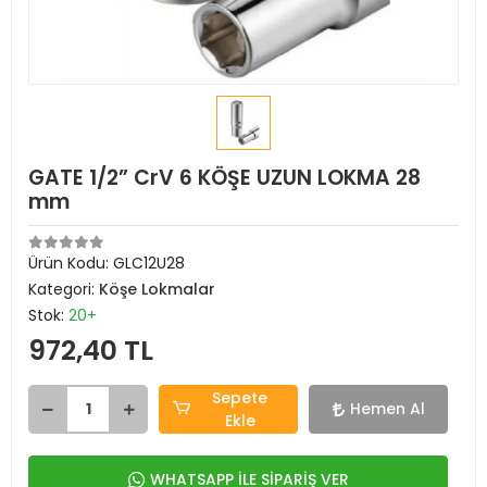
GATE 1/2” CrV 6 KÖŞE UZUN LOKMA 28
mm
Ürün Kodu:
GLC12U28
Kategori:
Köşe Lokmalar
Stok:
20+
972,40 TL
Sepete
Hemen Al
Ekle
WHATSAPP İLE SİPARİŞ VER