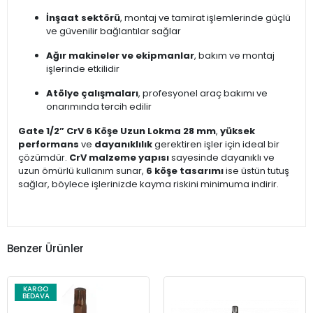
İnşaat sektörü
, montaj ve tamirat işlemlerinde güçlü
ve güvenilir bağlantılar sağlar
Ağır makineler ve ekipmanlar
, bakım ve montaj
işlerinde etkilidir
Atölye çalışmaları
, profesyonel araç bakımı ve
onarımında tercih edilir
Gate 1/2” CrV 6 Köşe Uzun Lokma 28 mm
,
yüksek
performans
ve
dayanıklılık
gerektiren işler için ideal bir
çözümdür.
CrV malzeme yapısı
sayesinde dayanıklı ve
uzun ömürlü kullanım sunar,
6 köşe tasarımı
ise üstün tutuş
sağlar, böylece işlerinizde kayma riskini minimuma indirir.
Benzer Ürünler
KARGO
BEDAVA