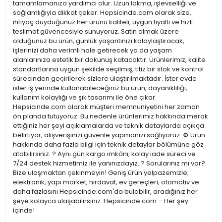
tamamlamanıza yardımcı olur. Uzun lokma, işlevselliği ve
sağlamlığıyla dikkat çeker. Hepsicinde.com olarak size,
ihtiyaç duyduğunuz her ürünü kaliteli, uygun fiyatlı ve hızlı
teslimat güvencesiyle sunuyoruz. Satın almak üzere
olduğunuz bu ürün, günlük yaşantınızı kolaylaştıracak,
işlerinizi daha verimli hale getirecek ya da yaşam
alanlarınıza estetik bir dokunuş katacaktır. Ürünlerimiz, kalite
standartlarına uygun şekilde seçilmiş, titiz bir stok ve kontrol
sürecinden geçirilerek sizlere ulaştırılmaktadır. İster evde
ister iş yerinde kullanabileceğiniz bu ürün, dayanıklılığı,
kullanım kolaylığı ve şık tasarımı ile öne çıkar.
Hepsicinde.com olarak müşteri memnuniyetini her zaman
ön planda tutuyoruz. Bu nedenle ürünlerimiz hakkında merak
ettiğiniz her şeyi açıklamalarda ve teknik detaylarda açıkça
belirtiyor, alışverişinizi güvenle yapmanızı sağlıyoruz. ⚙️ Ürün
hakkında daha fazla bilgi için teknik detaylar bölümüne göz
atabilirsiniz. ? Aynı gün kargo imkânı, kolay iade süreci ve
7/24 destek hizmetimiz ile yanınızdayız. ? Sorularınız mı var?
Bize ulaşmaktan çekinmeyin! Geniş ürün yelpazemizle;
elektronik, yapı market, hırdavat, ev gereçleri, otomotiv ve
daha fazlasını Hepsicinde.com'da bulabilir, aradığınız her
şeye kolayca ulaşabilirsiniz. Hepsicinde.com – Her şey
içinde!