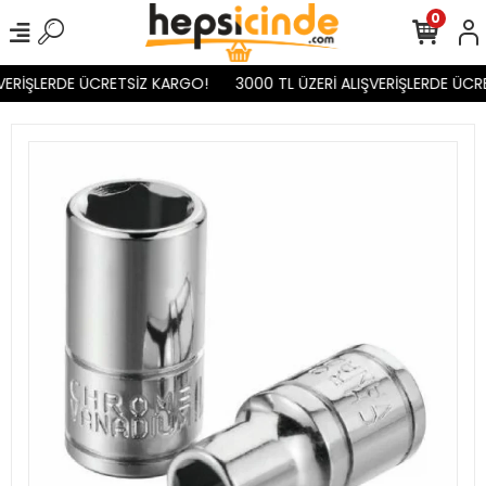
0
VERİŞLERDE ÜCRETSİZ KARGO!
3000 TL ÜZERİ ALIŞVERİŞLERDE ÜCR