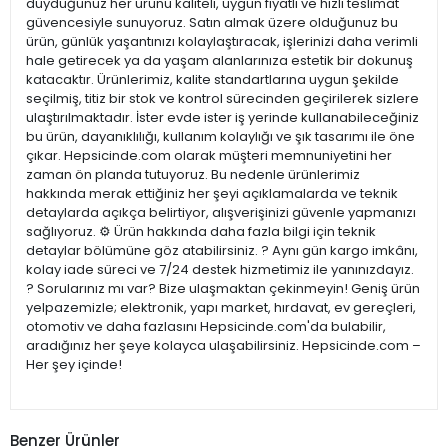
duyduğunuz her ürünü kaliteli, uygun fiyatlı ve hızlı teslimat
güvencesiyle sunuyoruz. Satın almak üzere olduğunuz bu
ürün, günlük yaşantınızı kolaylaştıracak, işlerinizi daha verimli
hale getirecek ya da yaşam alanlarınıza estetik bir dokunuş
katacaktır. Ürünlerimiz, kalite standartlarına uygun şekilde
seçilmiş, titiz bir stok ve kontrol sürecinden geçirilerek sizlere
ulaştırılmaktadır. İster evde ister iş yerinde kullanabileceğiniz
bu ürün, dayanıklılığı, kullanım kolaylığı ve şık tasarımı ile öne
çıkar. Hepsicinde.com olarak müşteri memnuniyetini her
zaman ön planda tutuyoruz. Bu nedenle ürünlerimiz
hakkında merak ettiğiniz her şeyi açıklamalarda ve teknik
detaylarda açıkça belirtiyor, alışverişinizi güvenle yapmanızı
sağlıyoruz. ⚙️ Ürün hakkında daha fazla bilgi için teknik
detaylar bölümüne göz atabilirsiniz. ? Aynı gün kargo imkânı,
kolay iade süreci ve 7/24 destek hizmetimiz ile yanınızdayız.
? Sorularınız mı var? Bize ulaşmaktan çekinmeyin! Geniş ürün
yelpazemizle; elektronik, yapı market, hırdavat, ev gereçleri,
otomotiv ve daha fazlasını Hepsicinde.com'da bulabilir,
aradığınız her şeye kolayca ulaşabilirsiniz. Hepsicinde.com –
Her şey içinde!
Benzer Ürünler