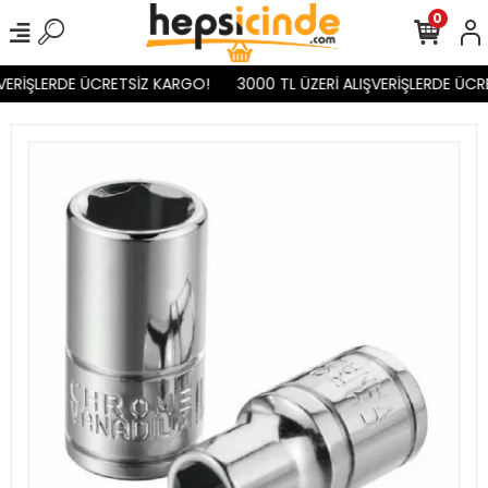
0
VERİŞLERDE ÜCRETSİZ KARGO!
3000 TL ÜZERİ ALIŞVERİŞLERDE ÜCR