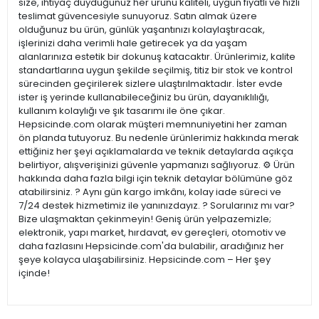
size, ihtiyaç duyduğunuz her ürünü kaliteli, uygun fiyatlı ve hızlı
teslimat güvencesiyle sunuyoruz. Satın almak üzere
olduğunuz bu ürün, günlük yaşantınızı kolaylaştıracak,
işlerinizi daha verimli hale getirecek ya da yaşam
alanlarınıza estetik bir dokunuş katacaktır. Ürünlerimiz, kalite
standartlarına uygun şekilde seçilmiş, titiz bir stok ve kontrol
sürecinden geçirilerek sizlere ulaştırılmaktadır. İster evde
ister iş yerinde kullanabileceğiniz bu ürün, dayanıklılığı,
kullanım kolaylığı ve şık tasarımı ile öne çıkar.
Hepsicinde.com olarak müşteri memnuniyetini her zaman
ön planda tutuyoruz. Bu nedenle ürünlerimiz hakkında merak
ettiğiniz her şeyi açıklamalarda ve teknik detaylarda açıkça
belirtiyor, alışverişinizi güvenle yapmanızı sağlıyoruz. ⚙️ Ürün
hakkında daha fazla bilgi için teknik detaylar bölümüne göz
atabilirsiniz. ? Aynı gün kargo imkânı, kolay iade süreci ve
7/24 destek hizmetimiz ile yanınızdayız. ? Sorularınız mı var?
Bize ulaşmaktan çekinmeyin! Geniş ürün yelpazemizle;
elektronik, yapı market, hırdavat, ev gereçleri, otomotiv ve
daha fazlasını Hepsicinde.com'da bulabilir, aradığınız her
şeye kolayca ulaşabilirsiniz. Hepsicinde.com – Her şey
içinde!