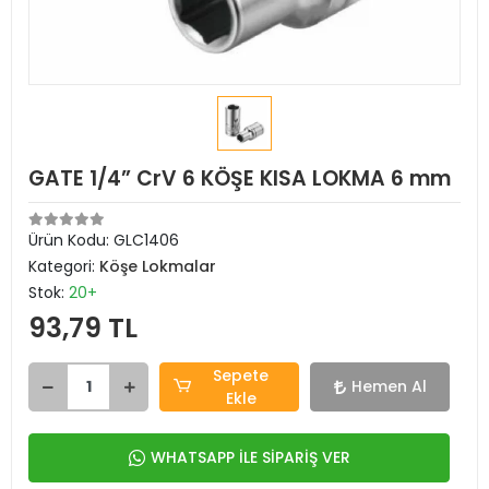
GATE 1/4” CrV 6 KÖŞE KISA LOKMA 6 mm
Ürün Kodu:
GLC1406
Kategori:
Köşe Lokmalar
Stok:
20+
93,79 TL
Sepete
Hemen Al
Ekle
WHATSAPP İLE SİPARİŞ VER