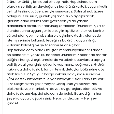
ürün, her türlü iş için ideal bir seçimdir. Hepsicinde.com
olarak size, ihtiyaç duyduğunuz her ürünü kaliteli, uygun fiyatlı
ve hızlı teslimat güvencesiyle sunuyoruz. Satın almak üzere
olduğunuz bu ürün, günlük yaşantınızı kolaylaştıracak,
işlerinizi daha verimli hale getirecek ya da yaşam
alanlarınıza estetik bir dokunuş katacaktır. Ürünlerimiz, kalite
standartlarına uygun şekilde seçilmiş, titiz bir stok ve kontrol
sürecinden geçirilerek sizlere ulaştırılmaktadır. İster evde
ister iş yerinde kullanabileceğiniz bu ürün, dayanıklılığı,
kullanım kolaylığı ve şık tasarımı ile öne çıkar.
Hepsicinde.com olarak müşteri memnuniyetini her zaman
ön planda tutuyoruz. Bu nedenle ürünlerimiz hakkında merak
ettiğiniz her şeyi açıklamalarda ve teknik detaylarda açıkça
belirtiyor, alışverişinizi güvenle yapmanızı sağlıyoruz. ⚙️ Ürün
hakkında daha fazla bilgi için teknik detaylar bölümüne göz
atabilirsiniz. ? Aynı gün kargo imkânı, kolay iade süreci ve
7/24 destek hizmetimiz ile yanınızdayız. ? Sorularınız mı var?
Bize ulaşmaktan çekinmeyin! Geniş ürün yelpazemizle;
elektronik, yapı market, hırdavat, ev gereçleri, otomotiv ve
daha fazlasını Hepsicinde.com'da bulabilir, aradığınız her
şeye kolayca ulaşabilirsiniz. Hepsicinde.com – Her şey
içinde!