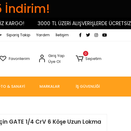
5 İndirim!
KARGO!
3000 TL ÜZERİ ALIŞVERİŞLERDE ÜCRETSİZ KA
Sipariş Takip
Yardım
İletişim
0
Giriş Yap
Favorilerim
Sepetim
Üye Ol
TO & SANAYİ
MARKALAR
İŞ GÜVENLİĞİ
İçin GATE 1/4 CrV 6 Köşe Uzun Lokma