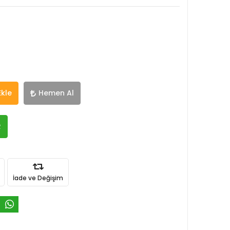
Ekle
Hemen Al
R
İade ve Değişim