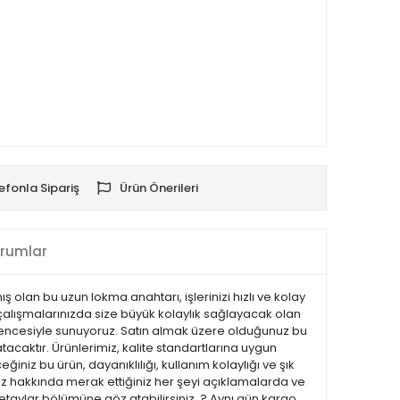
efonla Sipariş
Ürün Önerileri
rumlar
 olan bu uzun lokma anahtarı, işlerinizi hızlı ve kolay
 çalışmalarınızda size büyük kolaylık sağlayacak olan
 güvencesiyle sunuyoruz. Satın almak üzere olduğunuz bu
tacaktır. Ürünlerimiz, kalite standartlarına uygun
eğiniz bu ürün, dayanıklılığı, kullanım kolaylığı ve şık
z hakkında merak ettiğiniz her şeyi açıklamalarda ve
 detaylar bölümüne göz atabilirsiniz. ? Aynı gün kargo