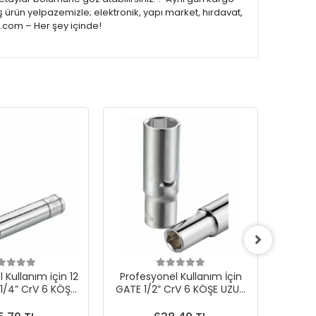
 ürün yelpazemizle; elektronik, yapı market, hırdavat,
e.com – Her şey içinde!
 Kullanım için 12
Profesyonel Kullanım İçin
Profes
/4” CrV 6 KÖŞE
GATE 1/2” CrV 6 KÖŞE UZUN
mm GA
N LOKMA
LOKMA 23 mm