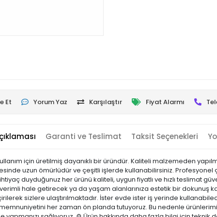
e Et
Yorum Yaz
Karşılaştır
Fiyat Alarmı
Tel
çıklaması
Garanti ve Teslimat
Taksit Seçenekleri
Yo
nım için üretilmiş dayanıklı bir üründür. Kaliteli malzemeden yapılmış
sinde uzun ömürlüdür ve çeşitli işlerde kullanabilirsiniz. Profesyonel
ihtiyaç duyduğunuz her ürünü kaliteli, uygun fiyatlı ve hızlı teslimat
a verimli hale getirecek ya da yaşam alanlarınıza estetik bir dokunuş ka
irilerek sizlere ulaştırılmaktadır. İster evde ister iş yerinde kullanabilec
i memnuniyetini her zaman ön planda tutuyoruz. Bu nedenle ürünlerimi
nle yapmanızı sağlıyoruz. ⚙️ Ürün hakkında daha fazla bilgi için teknik