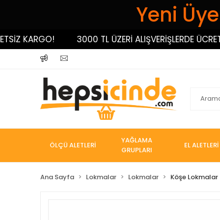
Yeni Üyel
İZ KARGO!
3000 TL ÜZERİ ALIŞVERİŞLERDE ÜCRETSİZ
YAĞLAMA
ÖLÇÜ ALETLERİ
EL ALETLERİ
GRUPLARI
Ana Sayfa
Lokmalar
Lokmalar
Köşe Lokmalar