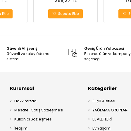
 TL
268,27 TL
17
 Ekle
Sepete Ekle
S
Güvenli Alışveriş
Geniş Ürün Yelpazesi
Güvenli ve kolay ödeme
Binlerce ürün ve kampan
sistemi
seçeneği
Kurumsal
Kategoriler
Hakkımızda
Ölçü Aletleri
Mesafeli Satış Sözleşmesi
YAĞLAMA GRUPLARI
Kullanıcı Sözleşmesi
EL ALETLERİ
İletişim
Ev Yaşam