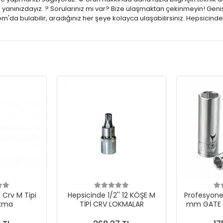
e yanınızdayız. ? Sorularınız mı var? Bize ulaşmaktan çekinmeyin! Geniş
m'da bulabilir, aradığınız her şeye kolayca ulaşabilirsiniz. Hepsicind
' Crv M Tipi
Hepsicinde 1/2'' 12 KÖŞE M
Profesyonel
okma
TİPİ CRV LOKMALAR
mm GATE 1
UZU