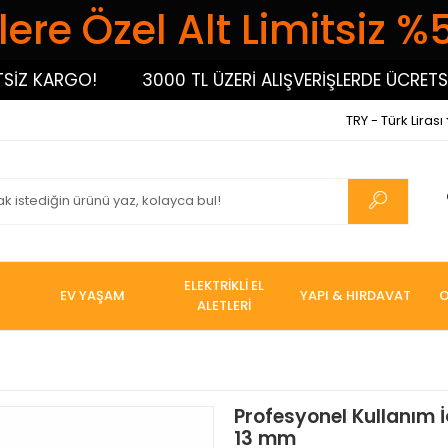
ere Özel Alt Limitsiz %
 KARGO!
3000 TL ÜZERİ ALIŞVERİŞLERDE ÜCRETSİZ 
TRY - Türk Lirası
ELEKTRİKLİ EL
EV YAŞAM
YAPI & HIRDAVAT
O
ALETLERİ
Profesyonel Kullanım 
13 mm