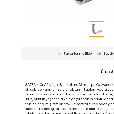
Favorilerime Ekle
Tavsiy
Ürün A
GATE 1/4 CrV 6 Köşe Uzun Lokma 13 mm, profesyonel kulla
bir şekilde yapmanıza olanak tanır. Sağlam yapısı saye
bu ürünü şimdi satın alın! Hepsicinde.com olarak size, 
ürün, günlük yaşantınızı kolaylaştıracak, işlerinizi dah
şekilde seçilmiş, titiz bir stok ve kontrol sürecinden geç
tasarımı ile öne çıkar. Hepsicinde.com olarak müşter
teknik detaylarda açıkça belirtiyor, alışverişinizi güve