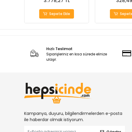
3.778,27 TL
328,49
Sepete Ekle
Sepete
Hızlı Teslimat
Siparişleriniz en kısa sürede elinize
ulaşır.
Kampanya, duyuru, bilgilendirmelerden e-posta
ile haberdar olmak istiyorum.
Gönder