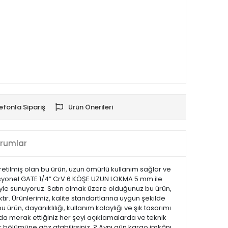
efonla Sipariş
Ürün Önerileri
rumlar
retilmiş olan bu ürün, uzun ömürlü kullanım sağlar ve
ofesyonel GATE 1/4” CrV 6 KÖŞE UZUN LOKMA 5 mm ile
esiyle sunuyoruz. Satın almak üzere olduğunuz bu ürün,
tır. Ürünlerimiz, kalite standartlarına uygun şekilde
u ürün, dayanıklılığı, kullanım kolaylığı ve şık tasarımı
a merak ettiğiniz her şeyi açıklamalarda ve teknik
ar bölümüne göz atabilirsiniz. ? Aynı gün kargo imkânı,