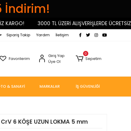
5 İndirim!
KARGO!
3000 TL ÜZERİ ALIŞVERİŞLERDE ÜCRETSİZ KA
Sipariş Takip
Yardım
İletişim
0
Giriş Yap
Favorilerim
Sepetim
Üye Ol
TO & SANAYİ
MARKALAR
İŞ GÜVENLİĞİ
4” CrV 6 KÖŞE UZUN LOKMA 5 mm