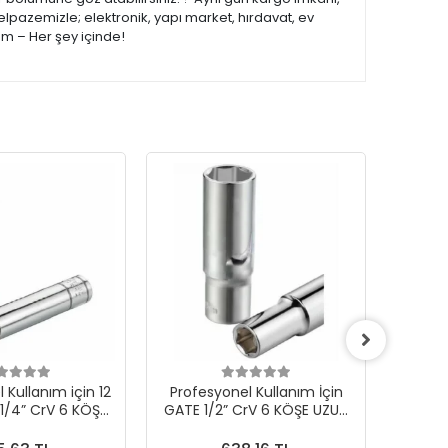
elpazemizle; elektronik, yapı market, hırdavat, ev
om – Her şey içinde!
 Kullanım için 12
Profesyonel Kullanım İçin
Profes
/4” CrV 6 KÖŞE
GATE 1/2” CrV 6 KÖŞE UZUN
mm GA
N LOKMA
LOKMA 23 mm