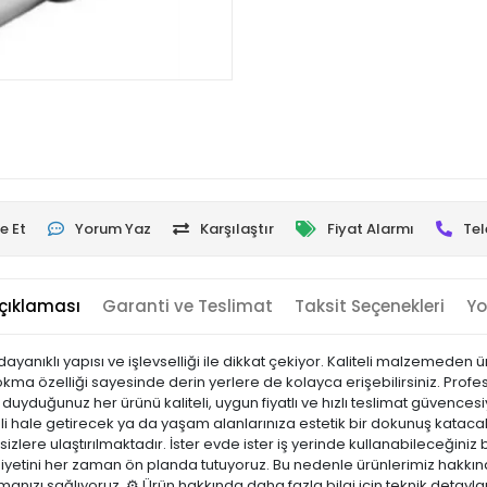
e Et
Yorum Yaz
Karşılaştır
Fiyat Alarmı
Tel
çıklaması
Garanti ve Teslimat
Taksit Seçenekleri
Yo
nıklı yapısı ve işlevselliği ile dikkat çekiyor. Kaliteli malzemeden ü
n lokma özelliği sayesinde derin yerlere de kolayca erişebilirsiniz. Pr
ç duyduğunuz her ürünü kaliteli, uygun fiyatlı ve hızlı teslimat güvenc
mli hale getirecek ya da yaşam alanlarınıza estetik bir dokunuş katacak
 sizlere ulaştırılmaktadır. İster evde ister iş yerinde kullanabileceğiniz b
yetini her zaman ön planda tutuyoruz. Bu nedenle ürünlerimiz hakkınd
pmanızı sağlıyoruz. ⚙️ Ürün hakkında daha fazla bilgi için teknik detayl