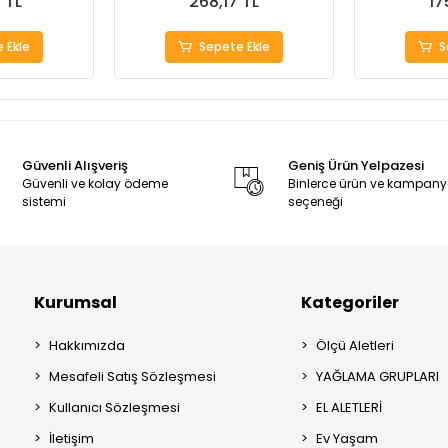
 TL
268,17 TL
17
 Ekle
Sepete Ekle
S
Güvenli Alışveriş
Geniş Ürün Yelpazesi
Güvenli ve kolay ödeme
Binlerce ürün ve kampan
sistemi
seçeneği
Kurumsal
Kategoriler
Hakkımızda
Ölçü Aletleri
Mesafeli Satış Sözleşmesi
YAĞLAMA GRUPLARI
Kullanıcı Sözleşmesi
EL ALETLERİ
İletişim
Ev Yaşam