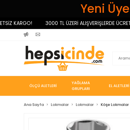
Yeni Üyel
İZ KARGO!
3000 TL ÜZERİ ALIŞVERİŞLERDE ÜCRETSİZ
YAĞLAMA
ÖLÇÜ ALETLERİ
EL ALETLERİ
GRUPLARI
Ana Sayfa
Lokmalar
Lokmalar
Köşe Lokmalar