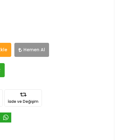
Ekle
Hemen Al
R
İade ve Değişim