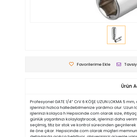
Favorilerime Ekle
Tavsiy
Ürün A
Profesyonel GATE 1/4” CrV 6 KÖŞE UZUN LOKMA 5 mm, daya
işlerinizi hızlıca halledebilmenize yardımcı olur. Uzu
işlerinizi kolayca h Hepsicinde.com olarak size, ihtiya
günlük yaşantınızı kolaylaştıracak, işlerinizi daha veri
seçilmiş, titiz bir stok ve kontrol sürecinden geçirilerek
ile öne çıkar. Hepsicinde.com olarak müşteri memnuni
detaylarda açıkça belirtiyor, alışverişinizi güvenle ya