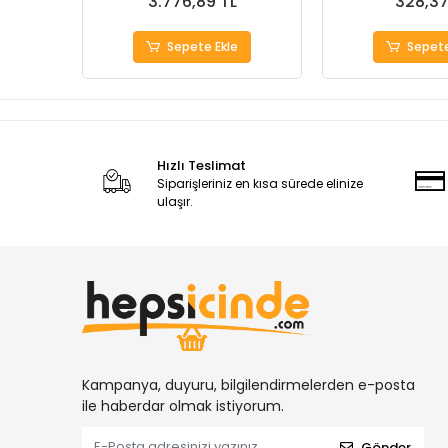
3.776,89 TL
328,37
Sepete Ekle
Sepete
Hızlı Teslimat
Siparişleriniz en kısa sürede elinize
ulaşır.
Kampanya, duyuru, bilgilendirmelerden e-posta
ile haberdar olmak istiyorum.
Gönder