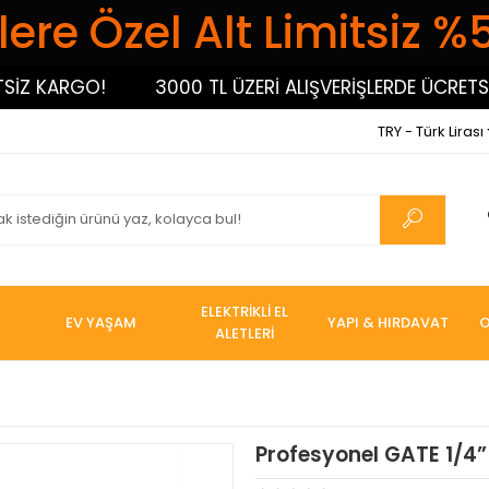
ere Özel Alt Limitsiz %
 KARGO!
3000 TL ÜZERİ ALIŞVERİŞLERDE ÜCRETSİZ 
TRY - Türk Lirası
ELEKTRİKLİ EL
EV YAŞAM
YAPI & HIRDAVAT
O
ALETLERİ
Profesyonel GATE 1/