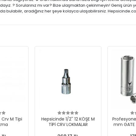
zdayız. ? Sorularınız mı var? Bize ulaşmaktan çekinmeyin! Geniş ürün y
a bulabilir, aradığınız her şeye kolayca ulaşabilirsiniz. Hepsicinde.c
' Crv M Tipi
Hepsicinde 1/2'' 12 KÖŞE M
Profesyonel
okma
TİPİ CRV LOKMALAR
mm GATE 1
UZU