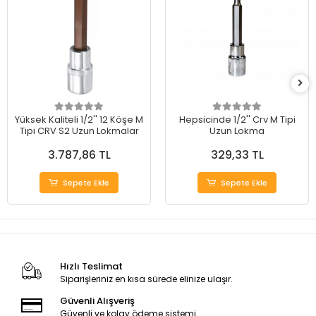
Yüksek Kaliteli 1/2'' 12 Köşe M
Hepsicinde 1/2'' Crv M Tipi
Tipi CRV S2 Uzun Lokmalar
Uzun Lokma
3.787,86 TL
329,33 TL
Sepete Ekle
Sepete Ekle
Hızlı Teslimat
Siparişleriniz en kısa sürede elinize ulaşır.
Güvenli Alışveriş
Güvenli ve kolay ödeme sistemi