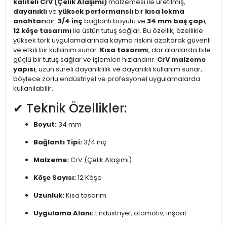
kaliteli CrV (Çelik Alaşımı)
malzemesi ile üretilmiş,
dayanıklı
ve
yüksek performanslı
bir
kısa lokma
anahtarı
dır.
3/4 inç
bağlantı boyutu ve
34 mm baş çapı
,
12 köşe tasarımı
ile üstün tutuş sağlar. Bu özellik, özellikle
yüksek tork uygulamalarında kayma riskini azaltarak güvenli
ve etkili bir kullanım sunar.
Kısa tasarım
ı, dar alanlarda bile
güçlü bir tutuş sağlar ve işlemleri hızlandırır.
CrV malzeme
yapısı
, uzun süreli dayanıklılık ve dayanıklı kullanım sunar,
böylece zorlu endüstriyel ve profesyonel uygulamalarda
kullanılabilir.
✔ Teknik Özellikler:
Boyut:
34 mm
Bağlantı Tipi:
3/4 inç
Malzeme:
CrV (Çelik Alaşımı)
Köşe Sayısı:
12 Köşe
Uzunluk:
Kısa tasarım
Uygulama Alanı:
Endüstriyel, otomotiv, inşaat