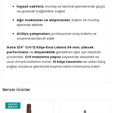
İnşaat sektörü
, montaj ve tamirat işlemlerinde güçlü
ve güvenilir bağlantılar sağlar
Ağır makineler ve ekipmanlar
, bakım ve montaj
işlerinde etkilidir
Atölye çalışmaları
, profesyonel araç bakımı ve
onarımında tercih edilir
Gate 3/4” CrV 12 Köşe Kısa Lokma 34 mm
,
yüksek
performans
ve
dayanıklılık
gerektiren işler için ideal bir
çözümdür.
CrV malzeme yapısı
sayesinde dayanıklı ve
uzun ömürlü kullanım sunar,
12 köşe tasarımı
ise üstün tutuş
sağlar, böylece işlerinizde kayma riskini minimuma indirir.
Benzer Ürünler
KARGO
BEDAVA