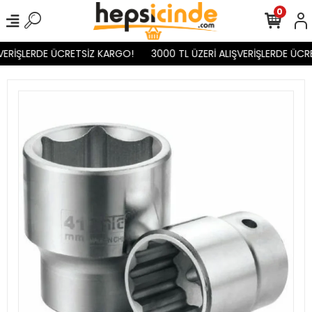
0
VERİŞLERDE ÜCRETSİZ KARGO!
3000 TL ÜZERİ ALIŞVERİŞLERDE ÜCR