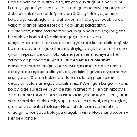
Hepsicinde.com olarak size, ihtiyaç duyduğunuz her ürünü
kaliteli, uygun fiyatlı ve hızlı teslimat güvencesiyle sunuyoruz.
Satın almak üzere olduğunuz bu ürün, günlük yaşantınızı
kolaylaştıracak, işlerinizi daha verimli hale getirecek ya da
yaşam alanlarınıza estetik bir dokunuş katacaktır.
Ürünlerimiz, kalite standartlarına uygun şekilde seçilmiş, titiz
bir stok ve kontrol sürecinden geçirilerek sizlere
ulaştırılmaktadır. İster evde ister iş yerinde kullanabileceğiniz
bu ürün, dayanıklılığı, kullanım kolaylığı ve şık tasarımı ile öne
çıkar. Hepsicinde.com olarak müşteri memnuniyetini her
zaman ön planda tutuyoruz. Bu nedenle ürünlerimiz
hakkında merak ettiğiniz her şeyi açıklamalarda ve teknik
detaylarda açıkça belirtiyor, alışverişinizi güvenle yapmanızı
sağlıyoruz. ⚙️ Ürün hakkında daha fazla bilgi için teknik
detaylar bölümüne göz atabilirsiniz. ? Aynı gün kargo imkânı,
kolay iade süreci ve 7/24 destek hizmetimiz ile yanınızdayız.
? Sorularınız mı var? Bize ulaşmaktan çekinmeyin! Geniş ürün
yelpazemizle; elektronik, yapı market, hırdavat, ev gereçleri,
otomotiv ve daha fazlasını Hepsicinde.com'da bulabilir,
aradığınız her şeye kolayca ulaşabilirsiniz. Hepsicinde.com –
Her şey içinde!