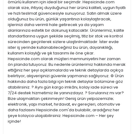
ömürlü kullanım için ideal bir seçimdir. Hepsicinde.com
olarak size, ihtiyaç duyduğunuz her ürünü kaliteli, uygun fiyatlı
ve hızlı teslimat güvencesiyle sunuyoruz. Satın almak üzere
olduğunuz bu ürün, günlük yaşantınızı kolaylaştıracak,
işlerinizi daha verimli hale getirecek ya da yaşam
alanlarınıza estetik bir dokunuş katacaktır. Ürünlerimiz, kalite
standartlarına uygun şekilde seçilmiş, titiz bir stok ve kontrol
sürecinden geçirilerek sizlere ulaştırılmaktadır. İster evde
ister iş yerinde kullanabileceğiniz bu ürün, dayanıklılığı,
kullanım kolaylığı ve şık tasarımı ile öne çıkar.
Hepsicinde.com olarak müşteri memnuniyetini her zaman
ön planda tutuyoruz. Bu nedenle ürünlerimiz hakkında merak
ettiğiniz her şeyi açıklamalarda ve teknik detaylarda açıkça
belirtiyor, alışverişinizi güvenle yapmanızı sağlıyoruz. ⚙️ Ürün
hakkında daha fazla bilgi için teknik detaylar bölümüne göz
atabilirsiniz. ? Aynı gün kargo imkânı, kolay iade süreci ve
7/24 destek hizmetimiz ile yanınızdayız. ? Sorularınız mı var?
Bize ulaşmaktan çekinmeyin! Geniş ürün yelpazemizle;
elektronik, yapı market, hırdavat, ev gereçleri, otomotiv ve
daha fazlasını Hepsicinde.com'da bulabilir, aradığınız her
şeye kolayca ulaşabilirsiniz. Hepsicinde.com – Her şey
içinde!