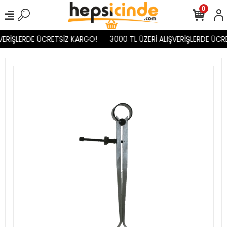
0
VERİŞLERDE ÜCRETSİZ KARGO!
3000 TL ÜZERİ ALIŞVERİŞLERDE ÜCR